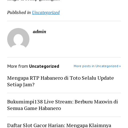
Published in
Uncategorized
admin
More from
Uncategorized
More posts in Uncategorized »
Mengapa RTP Habanero di Toto Selalu Update
Setiap Jam?
Bukumimpi138 Live Stream: Berburu Maxwin di
Semua Game Habanero
Daftar Slot Gacor Harian: Mengapa Klaimnya