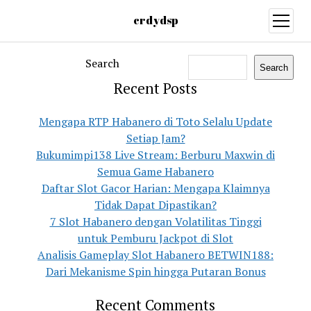
crdydsp
open
menu
Search
Search
Recent Posts
Mengapa RTP Habanero di Toto Selalu Update
Setiap Jam?
Bukumimpi138 Live Stream: Berburu Maxwin di
Semua Game Habanero
Daftar Slot Gacor Harian: Mengapa Klaimnya
Tidak Dapat Dipastikan?
7 Slot Habanero dengan Volatilitas Tinggi
untuk Pemburu Jackpot di Slot
Analisis Gameplay Slot Habanero BETWIN188:
Dari Mekanisme Spin hingga Putaran Bonus
Recent Comments