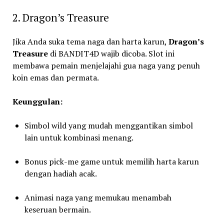
2. Dragon’s Treasure
Jika Anda suka tema naga dan harta karun,
Dragon’s
Treasure
di BANDIT4D wajib dicoba. Slot ini
membawa pemain menjelajahi gua naga yang penuh
koin emas dan permata.
Keunggulan:
Simbol wild yang mudah menggantikan simbol
lain untuk kombinasi menang.
Bonus pick-me game untuk memilih harta karun
dengan hadiah acak.
Animasi naga yang memukau menambah
keseruan bermain.