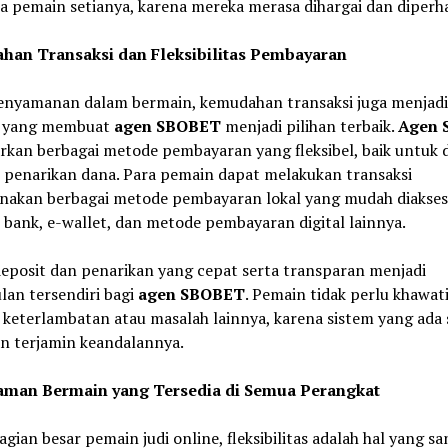
a pemain setianya, karena mereka merasa dihargai dan diperha
an Transaksi dan Fleksibilitas Pembayaran
kenyamanan dalam bermain, kemudahan transaksi juga menjadi
g yang membuat
agen SBOBET
menjadi pilihan terbaik.
Agen 
kan berbagai metode pembayaran yang fleksibel, baik untuk 
penarikan dana. Para pemain dapat melakukan transaksi
akan berbagai metode pembayaran lokal yang mudah diakses,
 bank, e-wallet, dan metode pembayaran digital lainnya.
deposit dan penarikan yang cepat serta transparan menjadi
lan tersendiri bagi
agen SBOBET
. Pemain tidak perlu khawat
 keterlambatan atau masalah lainnya, karena sistem yang ada
an terjamin keandalannya.
man Bermain yang Tersedia di Semua Perangkat
agian besar pemain judi online, fleksibilitas adalah hal yang s