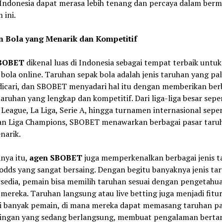
Indonesia dapat merasa lebih tenang dan percaya dalam berm
 ini.
 Bola yang Menarik dan Kompetitif
BOBET
dikenal luas di Indonesia sebagai tempat terbaik untuk
bola online. Taruhan sepak bola adalah jenis taruhan yang pa
dicari, dan SBOBET menyadari hal itu dengan memberikan ber
taruhan yang lengkap dan kompetitif. Dari liga-liga besar sepe
League, La Liga, Serie A, hingga turnamen internasional seper
an Liga Champions, SBOBET menawarkan berbagai pasar taru
narik.
nya itu,
agen SBOBET
juga memperkenalkan berbagai jenis t
odds yang sangat bersaing. Dengan begitu banyaknya jenis ta
rsedia, pemain bisa memilih taruhan sesuai dengan pengetahu
 mereka. Taruhan langsung atau live betting juga menjadi fitu
i banyak pemain, di mana mereka dapat memasang taruhan p
ingan yang sedang berlangsung, membuat pengalaman berta