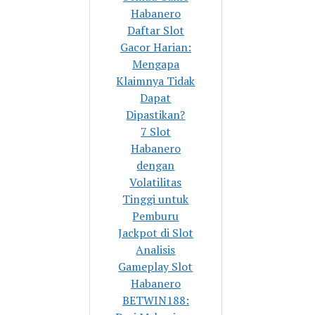
Habanero
Daftar Slot
Gacor Harian:
Mengapa
Klaimnya Tidak
Dapat
Dipastikan?
7 Slot
Habanero
dengan
Volatilitas
Tinggi untuk
Pemburu
Jackpot di Slot
Analisis
Gameplay Slot
Habanero
BETWIN188: