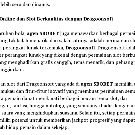
lebih seru dan dinamis.
Online dan Slot Berkualitas dengan Dragoonsoft
aruhan bola,
agen SBOBET
juga menawarkan berbagai perma
ang tak kalah menarik, dan salah satunya adalah permainan slo
a perangkat lunak terkemuka,
Dragoonsoft
. Dragoonsoft ada
er perangkat lunak yang dikenal dengan permainan slot berku
yang menghadirkan grafis canggih, tema menarik, dan peluang 
nggiurkan.
an slot dari Dragoonsoft yang ada di
agen SBOBET
memiliki 
mukau dan fitur-fitur inovatif yang membuat permainan sem
ara pemain dapat menikmati berbagai macam tema slot, dari
gan, fantasi, hingga mitologi, yang semuanya hadir dengan a
 suara yang menghidupkan suasana. Selain itu, setiap permain
miliki potensi untuk memberikan jackpot progresif yang dapa
h hidup pemain dalam sekejap.