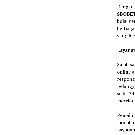
Dengan b
SBOBE
bola. P
berbaga
yang bes
Layana
Salah sa
online 
respons
pelangga
sedia 2
mereka 
Pemain 
mudah m
Layanan