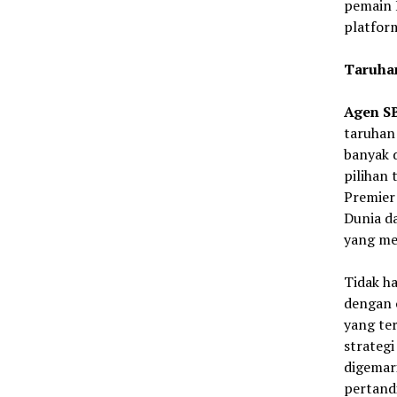
pemain 
platform
Taruhan
Agen S
taruhan 
banyak 
pilihan 
Premier 
Dunia d
yang me
Tidak ha
dengan 
yang te
strategi
digemar
pertand