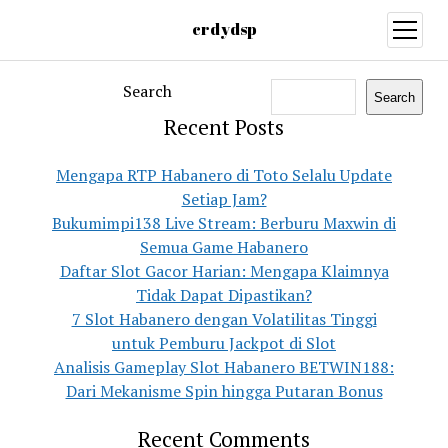
crdydsp
open
menu
Search
Search
Recent Posts
Mengapa RTP Habanero di Toto Selalu Update
Setiap Jam?
Bukumimpi138 Live Stream: Berburu Maxwin di
Semua Game Habanero
Daftar Slot Gacor Harian: Mengapa Klaimnya
Tidak Dapat Dipastikan?
7 Slot Habanero dengan Volatilitas Tinggi
untuk Pemburu Jackpot di Slot
Analisis Gameplay Slot Habanero BETWIN188:
Dari Mekanisme Spin hingga Putaran Bonus
Recent Comments