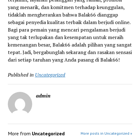
yang menarik, dan komitmen terhadap keunggulan,
tidaklah mengherankan bahwa Balak66 dianggap
sebagai penyedia kualitas terbaik dalam berjudi online.
Bagi para pemain yang mencari pengalaman berjudi
yang tak terlupakan dan kesempatan untuk meraih
kemenangan besar, Balak66 adalah pilihan yang sangat
tepat. Jadi, bergabunglah sekarang dan rasakan sensasi
dari setiap taruhan yang Anda pasang di Balak66!
Published in
Uncategorized
admin
More from
Uncategorized
More posts in Uncategorized »