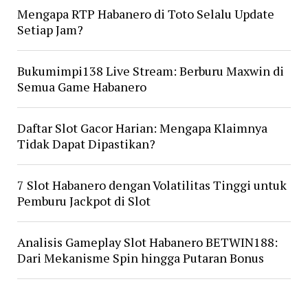
Mengapa RTP Habanero di Toto Selalu Update
Setiap Jam?
Bukumimpi138 Live Stream: Berburu Maxwin di
Semua Game Habanero
Daftar Slot Gacor Harian: Mengapa Klaimnya
Tidak Dapat Dipastikan?
7 Slot Habanero dengan Volatilitas Tinggi untuk
Pemburu Jackpot di Slot
Analisis Gameplay Slot Habanero BETWIN188:
Dari Mekanisme Spin hingga Putaran Bonus