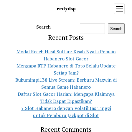
crdydsp
open
menu
Search
Search
Recent Posts
Modal Receh Hasil Sultan: Kisah Nyata Pemain
Habanero Slot Gacor
Mengapa RTP Habanero di Toto Selalu Update
Setiap Jam?
Bukumimpi138 Live Stream: Berburu Maxwin di
Semua Game Habanero
Daftar Slot Gacor Harian: Mengapa Klaimnya
Tidak Dapat Dipastikan?
7 Slot Habanero dengan Volatilitas Tinggi
untuk Pemburu Jackpot di Slot
Recent Comments