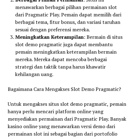
menawarkan berbagai pilihan permainan slot
dari Pragmatic Play. Pemain dapat memilih dari
berbagai tema, fitur bonus, dan variasi taruhan
sesuai dengan preferensi mereka.
Meningkatkan Keterampilan
: Bermain di situs
slot demo pragmatic juga dapat membantu
pemain meningkatkan keterampilan bermain
mereka. Mereka dapat mencoba berbagai
strategi dan taktik tanpa harus khawatir
kehilangan uang.
Bagaimana Cara Mengakses Slot Demo Pragmatic?
Untuk mengakses situs slot demo pragmatic, pemain
hanya perlu mencari platform online yang
menyediakan permainan dari Pragmatic Play. Banyak
kasino online yang menawarkan versi demo dari
permainan slot ini sebagai bagian dari portofolio