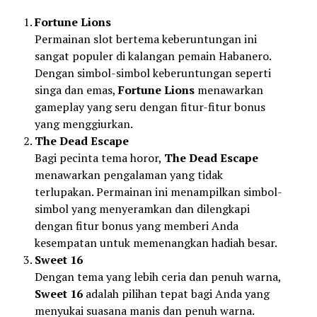
Fortune Lions
Permainan slot bertema keberuntungan ini
sangat populer di kalangan pemain Habanero.
Dengan simbol-simbol keberuntungan seperti
singa dan emas,
Fortune Lions
menawarkan
gameplay yang seru dengan fitur-fitur bonus
yang menggiurkan.
The Dead Escape
Bagi pecinta tema horor,
The Dead Escape
menawarkan pengalaman yang tidak
terlupakan. Permainan ini menampilkan simbol-
simbol yang menyeramkan dan dilengkapi
dengan fitur bonus yang memberi Anda
kesempatan untuk memenangkan hadiah besar.
Sweet 16
Dengan tema yang lebih ceria dan penuh warna,
Sweet 16
adalah pilihan tepat bagi Anda yang
menyukai suasana manis dan penuh warna.