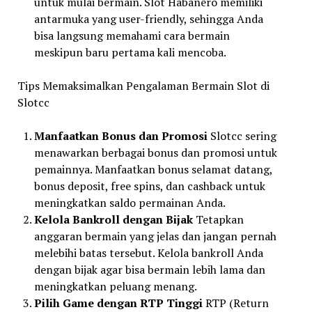
untuk mulai bermain. Slot Habanero memiliki
antarmuka yang user-friendly, sehingga Anda
bisa langsung memahami cara bermain
meskipun baru pertama kali mencoba.
Tips Memaksimalkan Pengalaman Bermain Slot di
Slotcc
Manfaatkan Bonus dan Promosi
Slotcc sering
menawarkan berbagai bonus dan promosi untuk
pemainnya. Manfaatkan bonus selamat datang,
bonus deposit, free spins, dan cashback untuk
meningkatkan saldo permainan Anda.
Kelola Bankroll dengan Bijak
Tetapkan
anggaran bermain yang jelas dan jangan pernah
melebihi batas tersebut. Kelola bankroll Anda
dengan bijak agar bisa bermain lebih lama dan
meningkatkan peluang menang.
Pilih Game dengan RTP Tinggi
RTP (Return