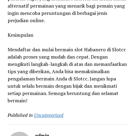
alternatif permainan yang menarik bagi pemain yang
ingin mencoba peruntungan di berbagai jenis
perjudian online.
Kesimpulan
Mendaftar dan mulai bermain slot Habanero di Slotcc
adalah proses yang mudah dan cepat. Dengan
mengikuti langkah-langkah di atas dan memanfaatkan
tips yang diberikan, Anda bisa memaksimalkan
pengalaman bermain Anda di Slotcc. Jangan lupa
untuk selalu bermain dengan bijak dan menikmati
setiap permainan. Semoga beruntung dan selamat
bermain!
Published in
Uncategorized
admin