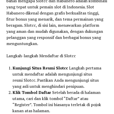
bahas mengapa Slotcc dan Habanero adalah kombinasi
yang tepat untuk pemain slot di Indonesia. Slot
Habanero dikenal dengan grafis berkualitas tinggi,
fitur bonus yang menarik, dan tema permainan yang
beragam. Slotcc, di sisi lain, menawarkan platform
yang aman dan mudah digunakan, dengan dukungan
pelanggan yang responsif dan berbagai bonus yang
menguntungkan.
Langkah-langkah Mendaftar di Slotcc
Kunjungi Situs Resmi Slotcc
Langkah pertama
untuk mendaftar adalah mengunjungi situs
resmi Slotcc. Pastikan Anda mengunjungi situs
yang asli untuk menghindari penipuan.
Klik Tombol Daftar
Setelah berada di halaman
utama, cari dan klik tombol “Daftar” atau
“Register”. Tombol ini biasanya terletak di pojok
kanan atas halaman.