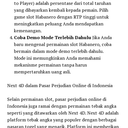
to Player) adalah persentase dari total taruhan
yang dibayarkan kembali kepada pemain. Pilih
game slot Habanero dengan RTP tinggi untuk
meningkatkan peluang Anda mendapatkan
kemenangan.
Coba Demo Mode Terlebih Dahulu
Jika Anda
baru mengenal permainan slot Habanero, coba
bermain dalam mode demo terlebih dahulu.
Mode ini memungkinkan Anda memahami
mekanisme permainan tanpa harus
mempertaruhkan uang asli.
Next 4D dalam Pasar Perjudian Online di Indonesia
Selain permainan slot, pasar perjudian online di
Indonesia juga ramai dengan permainan tebak angka
seperti yang ditawarkan oleh Next 4D. Next 4D adalah
platform tebak angka yang populer dengan berbagai
pasaran togel yang menarik. Platform ini memberikan