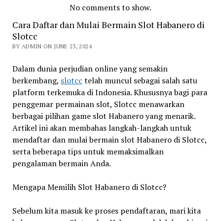
No comments to show.
Cara Daftar dan Mulai Bermain Slot Habanero di
Slotcc
BY ADMIN ON JUNE 23, 2024
Dalam dunia perjudian online yang semakin
berkembang,
slotcc
telah muncul sebagai salah satu
platform terkemuka di Indonesia. Khususnya bagi para
penggemar permainan slot, Slotcc menawarkan
berbagai pilihan game slot Habanero yang menarik.
Artikel ini akan membahas langkah-langkah untuk
mendaftar dan mulai bermain slot Habanero di Slotcc,
serta beberapa tips untuk memaksimalkan
pengalaman bermain Anda.
Mengapa Memilih Slot Habanero di Slotcc?
Sebelum kita masuk ke proses pendaftaran, mari kita