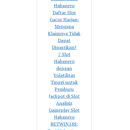
Habanero
Daftar Slot
Gacor Harian:
Mengapa
Klaimnya Tidak
Dapat
Dipastikan?
7 Slot
Habanero
dengan
Volatilitas
Tinggi untuk
Pemburu
Jackpot di Slot
Analisis
Gameplay Slot
Habanero
BETWIN188: