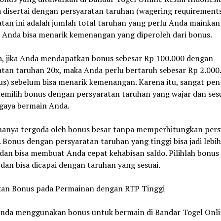
 disertai dengan persyaratan taruhan (wagering requirements
tan ini adalah jumlah total taruhan yang perlu Anda mainkan
 Anda bisa menarik kemenangan yang diperoleh dari bonus.
a, jika Anda mendapatkan bonus sebesar Rp 100.000 dengan
atan taruhan 20x, maka Anda perlu bertaruh sebesar Rp 2.000
us) sebelum bisa menarik kemenangan. Karena itu, sangat pen
emilih bonus dengan persyaratan taruhan yang wajar dan ses
gaya bermain Anda.
hanya tergoda oleh bonus besar tanpa memperhitungkan pers
 Bonus dengan persyaratan taruhan yang tinggi bisa jadi lebih 
 dan bisa membuat Anda cepat kehabisan saldo. Pilihlah bonus
s dan bisa dicapai dengan taruhan yang sesuai.
kan Bonus pada Permainan dengan RTP Tinggi
Anda menggunakan bonus untuk bermain di Bandar Togel Onli