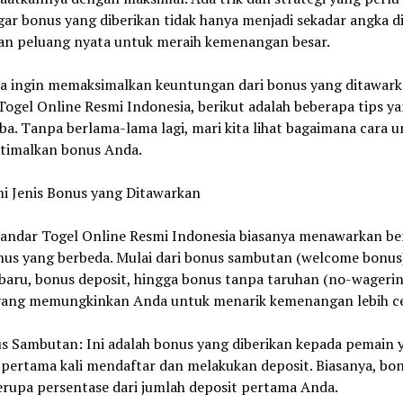
gar bonus yang diberikan tidak hanya menjadi sekadar angka di 
an peluang nyata untuk meraih kemenangan besar.
da ingin memaksimalkan keuntungan dari bonus yang ditawark
ogel Online Resmi Indonesia, berikut adalah beberapa tips ya
a. Tanpa berlama-lama lagi, mari kita lihat bagaimana cara u
imalkan bonus Anda.
mi Jenis Bonus yang Ditawarkan
Bandar Togel Online Resmi Indonesia biasanya menawarkan be
onus yang berbeda. Mulai dari bonus sambutan (welcome bonus
baru, bonus deposit, hingga bonus tanpa taruhan (no-wageri
yang memungkinkan Anda untuk menarik kemenangan lebih c
s Sambutan: Ini adalah bonus yang diberikan kepada pemain 
 pertama kali mendaftar dan melakukan deposit. Biasanya, bo
berupa persentase dari jumlah deposit pertama Anda.