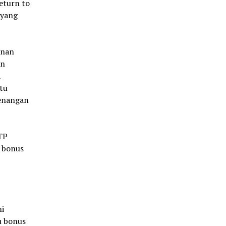
eturn to
 yang
inan
an
a
tu
menangan
TP
n bonus
i
u bonus