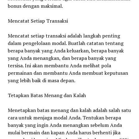
bonus dengan maksimal.
Mencatat Setiap Transaksi
Mencatat setiap transaksi adalah langkah penting
dalam pengelolaan modal. Buatlah catatan tentang
berapa banyak yang Anda keluarkan, berapa banyak
yang Anda menangkan, dan berapa banyak yang
tersisa. Ini akan membantu Anda melihat pola
permainan dan membantu Anda membuat keputusan
yang lebih baik di masa depan.
Tetapkan Batas Menang dan Kalah
Menetapkan batas menang dan kalah adalah salah satu
cara untuk menjaga modal Anda. Tentukan berapa
banyak yang ingin Anda menangkan sebelum Anda
mulai bermain dan kapan Anda harus berhenti jika