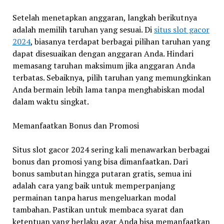
Setelah menetapkan anggaran, langkah berikutnya
adalah memilih taruhan yang sesuai. Di
situs slot gacor
2024
, biasanya terdapat berbagai pilihan taruhan yang
dapat disesuaikan dengan anggaran Anda. Hindari
memasang taruhan maksimum jika anggaran Anda
terbatas. Sebaiknya, pilih taruhan yang memungkinkan
Anda bermain lebih lama tanpa menghabiskan modal
dalam waktu singkat.
Memanfaatkan Bonus dan Promosi
Situs slot gacor 2024 sering kali menawarkan berbagai
bonus dan promosi yang bisa dimanfaatkan. Dari
bonus sambutan hingga putaran gratis, semua ini
adalah cara yang baik untuk memperpanjang
permainan tanpa harus mengeluarkan modal
tambahan. Pastikan untuk membaca syarat dan
ketentuan yang berlaku agar Anda bisa memanfaatkan