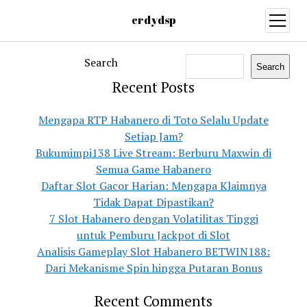
crdydsp
open
menu
Search
Search
Recent Posts
Mengapa RTP Habanero di Toto Selalu Update
Setiap Jam?
Bukumimpi138 Live Stream: Berburu Maxwin di
Semua Game Habanero
Daftar Slot Gacor Harian: Mengapa Klaimnya
Tidak Dapat Dipastikan?
7 Slot Habanero dengan Volatilitas Tinggi
untuk Pemburu Jackpot di Slot
Analisis Gameplay Slot Habanero BETWIN188:
Dari Mekanisme Spin hingga Putaran Bonus
Recent Comments