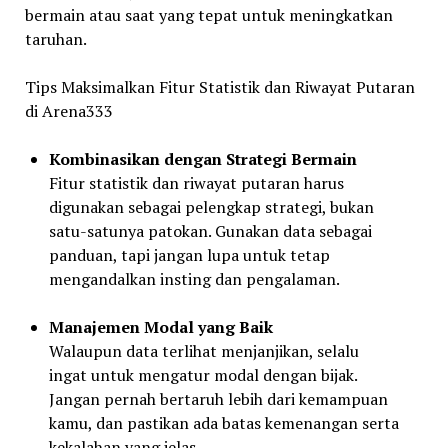
bermain atau saat yang tepat untuk meningkatkan
taruhan.
Tips Maksimalkan Fitur Statistik dan Riwayat Putaran
di Arena333
Kombinasikan dengan Strategi Bermain
Fitur statistik dan riwayat putaran harus
digunakan sebagai pelengkap strategi, bukan
satu-satunya patokan. Gunakan data sebagai
panduan, tapi jangan lupa untuk tetap
mengandalkan insting dan pengalaman.
Manajemen Modal yang Baik
Walaupun data terlihat menjanjikan, selalu
ingat untuk mengatur modal dengan bijak.
Jangan pernah bertaruh lebih dari kemampuan
kamu, dan pastikan ada batas kemenangan serta
kekalahan yang jelas.