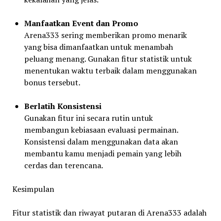
Manfaatkan Event dan Promo
Arena333 sering memberikan promo menarik
yang bisa dimanfaatkan untuk menambah
peluang menang. Gunakan fitur statistik untuk
menentukan waktu terbaik dalam menggunakan
bonus tersebut.
Berlatih Konsistensi
Gunakan fitur ini secara rutin untuk
membangun kebiasaan evaluasi permainan.
Konsistensi dalam menggunakan data akan
membantu kamu menjadi pemain yang lebih
cerdas dan terencana.
Kesimpulan
Fitur statistik dan riwayat putaran di Arena333 adalah