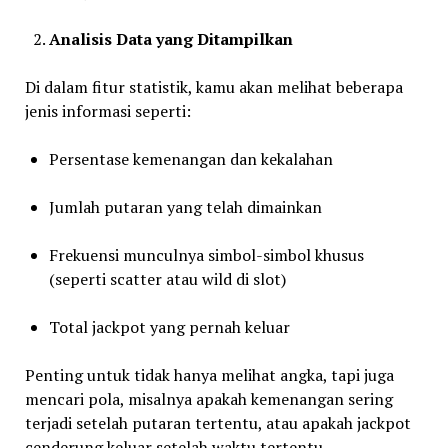
Analisis Data yang Ditampilkan
Di dalam fitur statistik, kamu akan melihat beberapa
jenis informasi seperti:
Persentase kemenangan dan kekalahan
Jumlah putaran yang telah dimainkan
Frekuensi munculnya simbol-simbol khusus
(seperti scatter atau wild di slot)
Total jackpot yang pernah keluar
Penting untuk tidak hanya melihat angka, tapi juga
mencari pola, misalnya apakah kemenangan sering
terjadi setelah putaran tertentu, atau apakah jackpot
cenderung keluar setelah waktu tertentu.