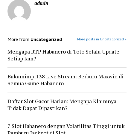
admin
More from
Uncategorized
More posts in Uncategorized »
Mengapa RTP Habanero di Toto Selalu Update
Setiap Jam?
Bukumimpi138 Live Stream: Berburu Maxwin di
Semua Game Habanero
Daftar Slot Gacor Harian: Mengapa Klaimnya
Tidak Dapat Dipastikan?
7 Slot Habanero dengan Volatilitas Tinggi untuk
Pemburu Jackpot di Slot