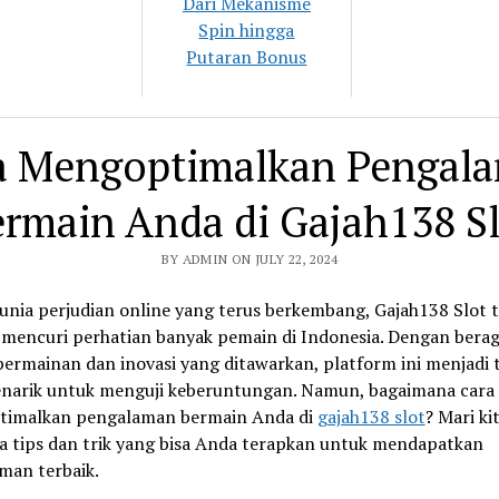
Dari Mekanisme
Spin hingga
Putaran Bonus
a Mengoptimalkan Pengal
rmain Anda di Gajah138 S
BY ADMIN ON JULY 22, 2024
unia perjudian online yang terus berkembang, Gajah138 Slot t
l mencuri perhatian banyak pemain di Indonesia. Dengan bera
permainan dan inovasi yang ditawarkan, platform ini menjadi
narik untuk menguji keberuntungan. Namun, bagaimana cara
imalkan pengalaman bermain Anda di
gajah138 slot
? Mari ki
a tips dan trik yang bisa Anda terapkan untuk mendapatkan
man terbaik.