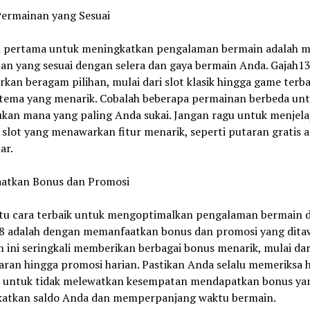
 Permainan yang Sesuai
 pertama untuk meningkatkan pengalaman bermain adalah m
an yang sesuai dengan selera dan gaya bermain Anda. Gajah13
an beragam pilihan, mulai dari slot klasik hingga game terb
tema yang menarik. Cobalah beberapa permainan berbeda un
an mana yang paling Anda sukai. Jangan ragu untuk menjelaj
slot yang menawarkan fitur menarik, seperti putaran gratis 
ar.
aatkan Bonus dan Promosi
atu cara terbaik untuk mengoptimalkan pengalaman bermain d
8 adalah dengan memanfaatkan bonus dan promosi yang dita
 ini seringkali memberikan berbagai bonus menarik, mulai da
aran hingga promosi harian. Pastikan Anda selalu memeriksa
 untuk tidak melewatkan kesempatan mendapatkan bonus ya
atkan saldo Anda dan memperpanjang waktu bermain.