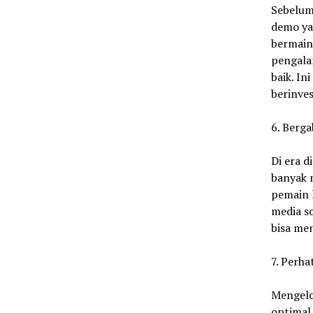
Sebelum
demo ya
bermain
pengala
baik. I
berinve
6. Berg
Di era 
banyak 
pemain 
media s
bisa me
7. Perh
Mengelo
optimal.