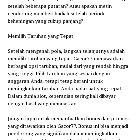
setelah beberapa putaran? Atau apakah mesin
cenderung memberi hadiah setelah periode
keheningan yang cukup panjang?
Memilih Taruhan yang Tepat
Setelah mengenali pola, langkah selanjutnya adalah
memilih taruhan yang tepat. Gacor77 menawarkan
berbagai opsi taruhan, mulai dari yang rendah hingga
yang tinggi. Pilih taruhan yang sesuai dengan
anggaran Anda, tetapi tetap berani untuk
meningkatkan taruhan Anda pada saat yang tepat.
Dalam dunia slot, keberanian sering kali dibayar
dengan hasil yang memuaskan.
Jangan lupa untuk memanfaatkan bonus dan promosi
yang ditawarkan oleh Gacor77. Bonus ini bisa menjadi
pendorong yang signifikan dalam meningkatkan