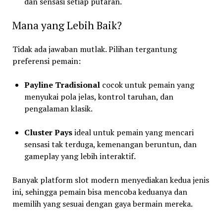
dan sensasi setiap putaran.
Mana yang Lebih Baik?
Tidak ada jawaban mutlak. Pilihan tergantung
preferensi pemain:
Payline Tradisional
cocok untuk pemain yang
menyukai pola jelas, kontrol taruhan, dan
pengalaman klasik.
Cluster Pays
ideal untuk pemain yang mencari
sensasi tak terduga, kemenangan beruntun, dan
gameplay yang lebih interaktif.
Banyak platform slot modern menyediakan kedua jenis
ini, sehingga pemain bisa mencoba keduanya dan
memilih yang sesuai dengan gaya bermain mereka.