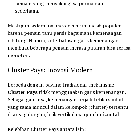
pemain yang menyukai gaya permainan
sederhana.
Meskipun sederhana, mekanisme ini masih populer
karena pemain tahu persis bagaimana kemenangan
dihitung. Namun, keterbatasan garis kemenangan
membuat beberapa pemain merasa putaran bisa terasa
monoton.
Cluster Pays: Inovasi Modern
Berbeda dengan payline tradisional, mekanisme
Cluster Pays
tidak menggunakan garis kemenangan.
Sebagai gantinya, kemenangan terjadi ketika simbol
yang sama muncul dalam kelompok (cluster) tertentu
di area gulungan, baik vertikal maupun horizontal.
Kelebihan Cluster Pays antara lain: