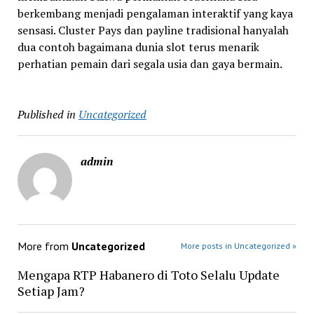
berkembang menjadi pengalaman interaktif yang kaya
sensasi. Cluster Pays dan payline tradisional hanyalah
dua contoh bagaimana dunia slot terus menarik
perhatian pemain dari segala usia dan gaya bermain.
Published in
Uncategorized
admin
More from
Uncategorized
More posts in Uncategorized »
Mengapa RTP Habanero di Toto Selalu Update
Setiap Jam?