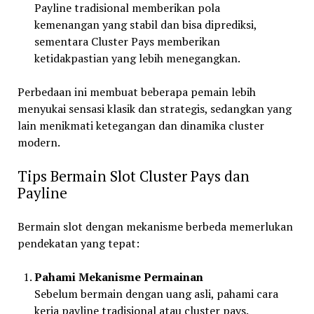
Payline tradisional memberikan pola
kemenangan yang stabil dan bisa diprediksi,
sementara Cluster Pays memberikan
ketidakpastian yang lebih menegangkan.
Perbedaan ini membuat beberapa pemain lebih
menyukai sensasi klasik dan strategis, sedangkan yang
lain menikmati ketegangan dan dinamika cluster
modern.
Tips Bermain Slot Cluster Pays dan
Payline
Bermain slot dengan mekanisme berbeda memerlukan
pendekatan yang tepat:
Pahami Mekanisme Permainan
Sebelum bermain dengan uang asli, pahami cara
kerja payline tradisional atau cluster pays.