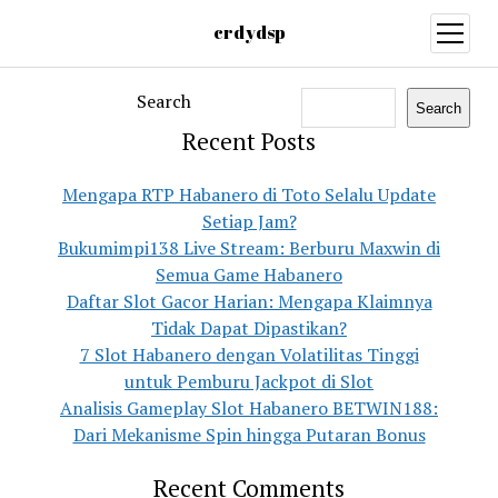
crdydsp
open
menu
Search
Search
Recent Posts
Mengapa RTP Habanero di Toto Selalu Update
Setiap Jam?
Bukumimpi138 Live Stream: Berburu Maxwin di
Semua Game Habanero
Daftar Slot Gacor Harian: Mengapa Klaimnya
Tidak Dapat Dipastikan?
7 Slot Habanero dengan Volatilitas Tinggi
untuk Pemburu Jackpot di Slot
Analisis Gameplay Slot Habanero BETWIN188:
Dari Mekanisme Spin hingga Putaran Bonus
Recent Comments