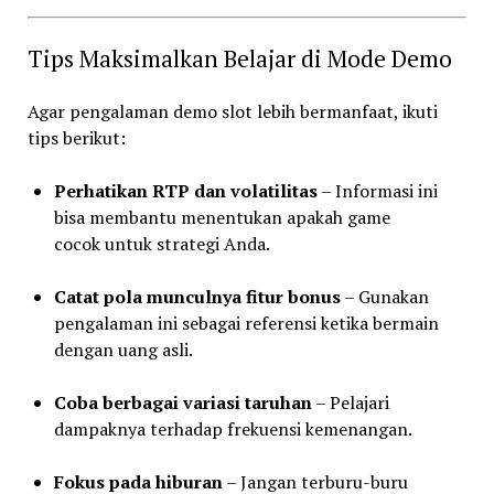
Tips Maksimalkan Belajar di Mode Demo
Agar pengalaman demo slot lebih bermanfaat, ikuti
tips berikut:
Perhatikan RTP dan volatilitas
– Informasi ini
bisa membantu menentukan apakah game
cocok untuk strategi Anda.
Catat pola munculnya fitur bonus
– Gunakan
pengalaman ini sebagai referensi ketika bermain
dengan uang asli.
Coba berbagai variasi taruhan
– Pelajari
dampaknya terhadap frekuensi kemenangan.
Fokus pada hiburan
– Jangan terburu-buru