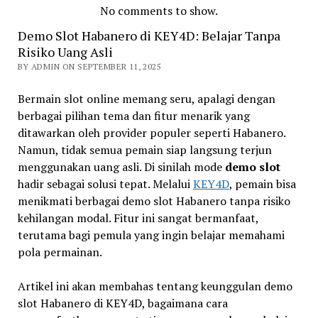
No comments to show.
Demo Slot Habanero di KEY4D: Belajar Tanpa
Risiko Uang Asli
BY ADMIN ON SEPTEMBER 11, 2025
Bermain slot online memang seru, apalagi dengan
berbagai pilihan tema dan fitur menarik yang
ditawarkan oleh provider populer seperti Habanero.
Namun, tidak semua pemain siap langsung terjun
menggunakan uang asli. Di sinilah mode
demo slot
hadir sebagai solusi tepat. Melalui
KEY4D
, pemain bisa
menikmati berbagai demo slot Habanero tanpa risiko
kehilangan modal. Fitur ini sangat bermanfaat,
terutama bagi pemula yang ingin belajar memahami
pola permainan.
Artikel ini akan membahas tentang keunggulan demo
slot Habanero di KEY4D, bagaimana cara