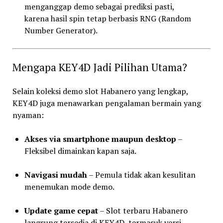
menganggap demo sebagai prediksi pasti,
karena hasil spin tetap berbasis RNG (Random
Number Generator).
Mengapa KEY4D Jadi Pilihan Utama?
Selain koleksi demo slot Habanero yang lengkap,
KEY4D juga menawarkan pengalaman bermain yang
nyaman:
Akses via smartphone maupun desktop
–
Fleksibel dimainkan kapan saja.
Navigasi mudah
– Pemula tidak akan kesulitan
menemukan mode demo.
Update game cepat
– Slot terbaru Habanero
langsung tersedia di KEY4D, termasuk versi