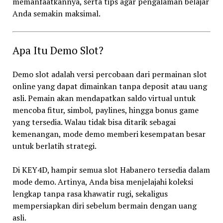
memanfaatkannya, serta tips agar pengalaman belajar
Anda semakin maksimal.
Apa Itu Demo Slot?
Demo slot adalah versi percobaan dari permainan slot
online yang dapat dimainkan tanpa deposit atau uang
asli. Pemain akan mendapatkan saldo virtual untuk
mencoba fitur, simbol, paylines, hingga bonus game
yang tersedia. Walau tidak bisa ditarik sebagai
kemenangan, mode demo memberi kesempatan besar
untuk berlatih strategi.
Di KEY4D, hampir semua slot Habanero tersedia dalam
mode demo. Artinya, Anda bisa menjelajahi koleksi
lengkap tanpa rasa khawatir rugi, sekaligus
mempersiapkan diri sebelum bermain dengan uang
asli.