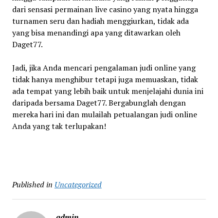
dari sensasi permainan live casino yang nyata hingga
turnamen seru dan hadiah menggiurkan, tidak ada
yang bisa menandingi apa yang ditawarkan oleh
Daget77.
Jadi, jika Anda mencari pengalaman judi online yang
tidak hanya menghibur tetapi juga memuaskan, tidak
ada tempat yang lebih baik untuk menjelajahi dunia ini
daripada bersama Daget77. Bergabunglah dengan
mereka hari ini dan mulailah petualangan judi online
Anda yang tak terlupakan!
Published in
Uncategorized
admin