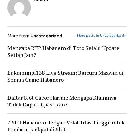
More from
Uncategorized
More posts in Uncategorized »
Mengapa RTP Habanero di Toto Selalu Update
Setiap Jam?
Bukumimpi138 Live Stream: Berburu Maxwin di
Semua Game Habanero
Daftar Slot Gacor Harian: Mengapa Klaimnya
Tidak Dapat Dipastikan?
7 Slot Habanero dengan Volatilitas Tinggi untuk
Pemburu Jackpot di Slot