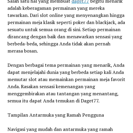
Salah satu hal yang membuat
daget77
begitu menarik
adalah keberagaman permainan yang mereka
tawarkan. Dari slot online yang menyenangkan hingga
permainan meja klasik seperti poker dan blackjack, ada
sesuatu untuk semua orang di sini. Setiap permainan
dirancang dengan baik dan menawarkan sensasi yang
berbeda-beda, sehingga Anda tidak akan pernah
merasa bosan.
Dengan berbagai tema permainan yang menarik, Anda
dapat menjelajahi dunia yang berbeda setiap kali Anda
memutar slot atau memainkan permainan meja favorit
Anda. Rasakan sensasi kemenangan yang
menggembirakan atau tantangan yang menantang,
semua itu dapat Anda temukan di Daget77.
Tampilan Antarmuka yang Ramah Pengguna
Navigasi yang mudah dan antarmuka yang ramah