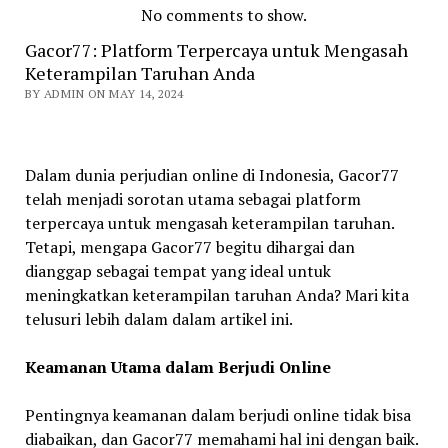
No comments to show.
Gacor77: Platform Terpercaya untuk Mengasah
Keterampilan Taruhan Anda
BY ADMIN ON MAY 14, 2024
Dalam dunia perjudian online di Indonesia, Gacor77
telah menjadi sorotan utama sebagai platform
terpercaya untuk mengasah keterampilan taruhan.
Tetapi, mengapa Gacor77 begitu dihargai dan
dianggap sebagai tempat yang ideal untuk
meningkatkan keterampilan taruhan Anda? Mari kita
telusuri lebih dalam dalam artikel ini.
Keamanan Utama dalam Berjudi Online
Pentingnya keamanan dalam berjudi online tidak bisa
diabaikan, dan Gacor77 memahami hal ini dengan baik.