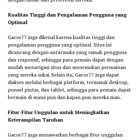
Kualitas Tinggi dan Pengalaman Pengguna yang
Optimal
Gacor77 juga dikenal karena kualitas tinggi dan
pengalaman pengguna yang optimal. Situs ini
dirancang dengan antarmuka yang ramah pengguna
dan responsif, sehingga para pemain dapat dengan
mudah menavigasi situs dan menemukan permainan
yang mereka sukai. Selain itu, Gacor77 juga dapat
diakses melalui berbagai platform, termasuk desktop,
ponsel pintar, dan tablet, sehingga para pemain dapat
bermain di mana pun dan kapan pun mereka mau.
Fitur-Fitur Unggulan untuk Meningkatkan
Keterampilan Taruhan
Gacor77 juga menawarkan berbagai fitur unggulan