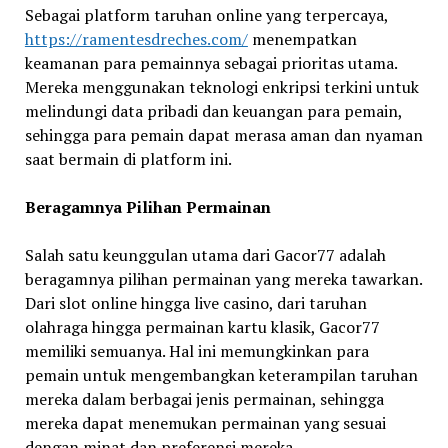
Sebagai platform taruhan online yang terpercaya,
https://ramentesdreches.com/
menempatkan
keamanan para pemainnya sebagai prioritas utama.
Mereka menggunakan teknologi enkripsi terkini untuk
melindungi data pribadi dan keuangan para pemain,
sehingga para pemain dapat merasa aman dan nyaman
saat bermain di platform ini.
Beragamnya Pilihan Permainan
Salah satu keunggulan utama dari Gacor77 adalah
beragamnya pilihan permainan yang mereka tawarkan.
Dari slot online hingga live casino, dari taruhan
olahraga hingga permainan kartu klasik, Gacor77
memiliki semuanya. Hal ini memungkinkan para
pemain untuk mengembangkan keterampilan taruhan
mereka dalam berbagai jenis permainan, sehingga
mereka dapat menemukan permainan yang sesuai
dengan minat dan preferensi mereka.