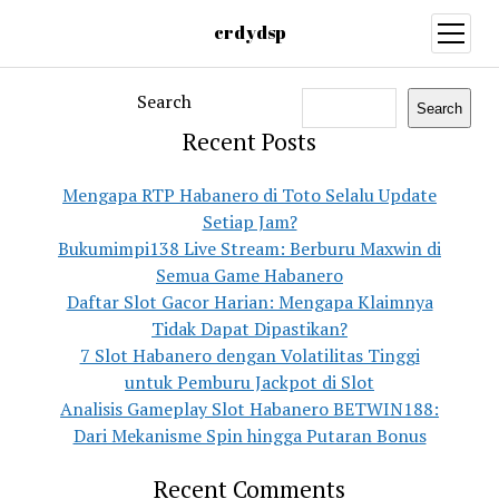
crdydsp
open
menu
Search
Search
Recent Posts
Mengapa RTP Habanero di Toto Selalu Update
Setiap Jam?
Bukumimpi138 Live Stream: Berburu Maxwin di
Semua Game Habanero
Daftar Slot Gacor Harian: Mengapa Klaimnya
Tidak Dapat Dipastikan?
7 Slot Habanero dengan Volatilitas Tinggi
untuk Pemburu Jackpot di Slot
Analisis Gameplay Slot Habanero BETWIN188:
Dari Mekanisme Spin hingga Putaran Bonus
Recent Comments