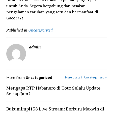
untuk Anda. Segera bergabung dan rasakan
pengalaman taruhan yang seru dan bermanfaat di
Gacor77!
Published in
Uncategorized
admin
More from
Uncategorized
More posts in Uncategorized »
Mengapa RTP Habanero di Toto Selalu Update
Setiap Jam?
Bukumimpi138 Live Stream: Berburu Maxwin di