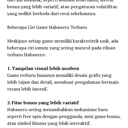
bonus yang lebih variatif, atau pengaturan volatilitas
yang sedikit berbeda dari versi sebelumnya.
Beberapa Ciri Game Habanero Terbaru
Meskipun setiap game memiliki karakteristik unik, ada
beberapa ciri umum yang sering muncul pada rilisan
terbaru Habanero:
1. Tampilan visual lebih modern
Game terbaru biasanya memiliki desain grafis yang
lebih tajam dan detail, membuat pengalaman bermain
terasa lebih imersif.
2. Fitur bonus yang lebih variatif
Habanero sering menambahkan mekanisme baru
seperti free spin dengan pengganda, mini game bonus,
atau simbol khusus yang lebih interaktif.