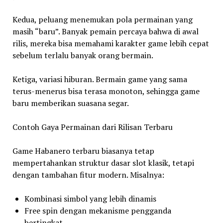
Kedua, peluang menemukan pola permainan yang
masih “baru”. Banyak pemain percaya bahwa di awal
rilis, mereka bisa memahami karakter game lebih cepat
sebelum terlalu banyak orang bermain.
Ketiga, variasi hiburan. Bermain game yang sama
terus-menerus bisa terasa monoton, sehingga game
baru memberikan suasana segar.
Contoh Gaya Permainan dari Rilisan Terbaru
Game Habanero terbaru biasanya tetap
mempertahankan struktur dasar slot klasik, tetapi
dengan tambahan fitur modern. Misalnya:
Kombinasi simbol yang lebih dinamis
Free spin dengan mekanisme pengganda
bertingkat