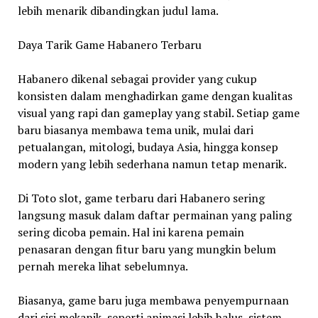
lebih menarik dibandingkan judul lama.
Daya Tarik Game Habanero Terbaru
Habanero dikenal sebagai provider yang cukup
konsisten dalam menghadirkan game dengan kualitas
visual yang rapi dan gameplay yang stabil. Setiap game
baru biasanya membawa tema unik, mulai dari
petualangan, mitologi, budaya Asia, hingga konsep
modern yang lebih sederhana namun tetap menarik.
Di Toto slot, game terbaru dari Habanero sering
langsung masuk dalam daftar permainan yang paling
sering dicoba pemain. Hal ini karena pemain
penasaran dengan fitur baru yang mungkin belum
pernah mereka lihat sebelumnya.
Biasanya, game baru juga membawa penyempurnaan
dari sisi mekanik, seperti animasi lebih halus, sistem