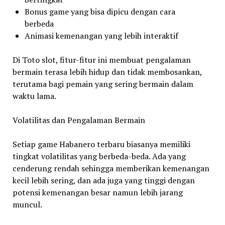
Bonus game yang bisa dipicu dengan cara
berbeda
Animasi kemenangan yang lebih interaktif
Di Toto slot, fitur-fitur ini membuat pengalaman
bermain terasa lebih hidup dan tidak membosankan,
terutama bagi pemain yang sering bermain dalam
waktu lama.
Volatilitas dan Pengalaman Bermain
Setiap game Habanero terbaru biasanya memiliki
tingkat volatilitas yang berbeda-beda. Ada yang
cenderung rendah sehingga memberikan kemenangan
kecil lebih sering, dan ada juga yang tinggi dengan
potensi kemenangan besar namun lebih jarang
muncul.