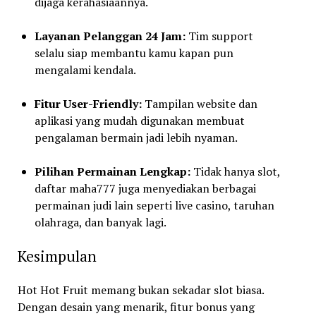
dijaga kerahasiaannya.
Layanan Pelanggan 24 Jam:
Tim support
selalu siap membantu kamu kapan pun
mengalami kendala.
Fitur User-Friendly:
Tampilan website dan
aplikasi yang mudah digunakan membuat
pengalaman bermain jadi lebih nyaman.
Pilihan Permainan Lengkap:
Tidak hanya slot,
daftar maha777 juga menyediakan berbagai
permainan judi lain seperti live casino, taruhan
olahraga, dan banyak lagi.
Kesimpulan
Hot Hot Fruit memang bukan sekadar slot biasa.
Dengan desain yang menarik, fitur bonus yang