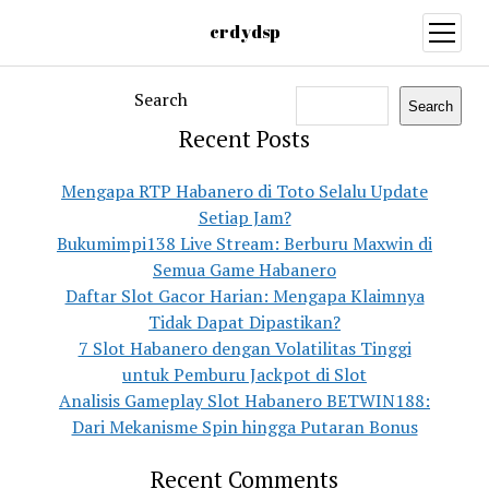
crdydsp
open
menu
Search
Search
Recent Posts
Mengapa RTP Habanero di Toto Selalu Update
Setiap Jam?
Bukumimpi138 Live Stream: Berburu Maxwin di
Semua Game Habanero
Daftar Slot Gacor Harian: Mengapa Klaimnya
Tidak Dapat Dipastikan?
7 Slot Habanero dengan Volatilitas Tinggi
untuk Pemburu Jackpot di Slot
Analisis Gameplay Slot Habanero BETWIN188:
Dari Mekanisme Spin hingga Putaran Bonus
Recent Comments