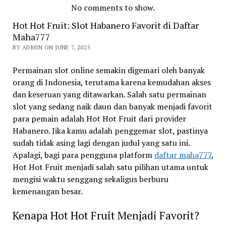
No comments to show.
Hot Hot Fruit: Slot Habanero Favorit di Daftar
Maha777
BY ADMIN ON JUNE 7, 2025
Permainan slot online semakin digemari oleh banyak
orang di Indonesia, terutama karena kemudahan akses
dan keseruan yang ditawarkan. Salah satu permainan
slot yang sedang naik daun dan banyak menjadi favorit
para pemain adalah Hot Hot Fruit dari provider
Habanero. Jika kamu adalah penggemar slot, pastinya
sudah tidak asing lagi dengan judul yang satu ini.
Apalagi, bagi para pengguna platform
daftar maha777
,
Hot Hot Fruit menjadi salah satu pilihan utama untuk
mengisi waktu senggang sekaligus berburu
kemenangan besar.
Kenapa Hot Hot Fruit Menjadi Favorit?