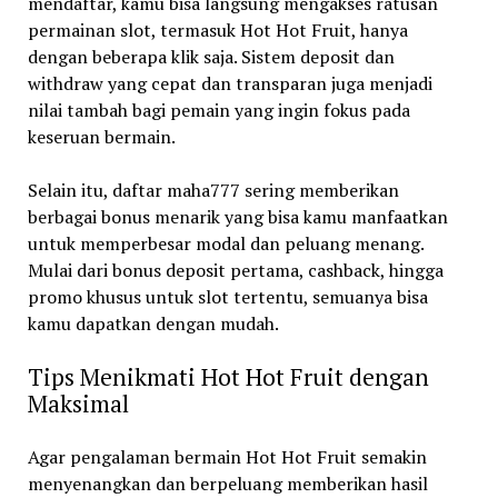
mendaftar, kamu bisa langsung mengakses ratusan
permainan slot, termasuk Hot Hot Fruit, hanya
dengan beberapa klik saja. Sistem deposit dan
withdraw yang cepat dan transparan juga menjadi
nilai tambah bagi pemain yang ingin fokus pada
keseruan bermain.
Selain itu, daftar maha777 sering memberikan
berbagai bonus menarik yang bisa kamu manfaatkan
untuk memperbesar modal dan peluang menang.
Mulai dari bonus deposit pertama, cashback, hingga
promo khusus untuk slot tertentu, semuanya bisa
kamu dapatkan dengan mudah.
Tips Menikmati Hot Hot Fruit dengan
Maksimal
Agar pengalaman bermain Hot Hot Fruit semakin
menyenangkan dan berpeluang memberikan hasil