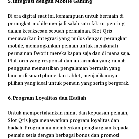
5. Integrasi dengan Mobile Gaming
Di era digital saat ini, kemampuan untuk bermain di
perangkat mobile menjadi salah satu faktor penting
dalam kesuksesan sebuah permainan. Slot Qris
menawarkan integrasi yang mulus dengan perangkat
mobile, memungkinkan pemain untuk menikmati
permainan favorit mereka kapan saja dan di mana saja.
Platform yang responsif dan antarmuka yang ramah
pengguna memastikan pengalaman bermain yang
lancar di smartphone dan tablet, menjadikannya
pilihan yang ideal untuk pemain yang sering bergerak.
6. Program Loyalitas dan Hadiah
Untuk mempertahankan minat dan kepuasan pemain,
Slot Qris juga menawarkan program loyalitas dan
hadiah. Program ini memberikan penghargaan kepada
pemain setia dengan berbagai bonus dan promosi