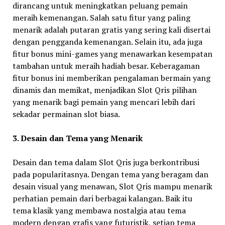
dirancang untuk meningkatkan peluang pemain
meraih kemenangan. Salah satu fitur yang paling
menarik adalah putaran gratis yang sering kali disertai
dengan pengganda kemenangan. Selain itu, ada juga
fitur bonus mini-games yang menawarkan kesempatan
tambahan untuk meraih hadiah besar. Keberagaman
fitur bonus ini memberikan pengalaman bermain yang
dinamis dan memikat, menjadikan Slot Qris pilihan
yang menarik bagi pemain yang mencari lebih dari
sekadar permainan slot biasa.
3. Desain dan Tema yang Menarik
Desain dan tema dalam Slot Qris juga berkontribusi
pada popularitasnya. Dengan tema yang beragam dan
desain visual yang menawan, Slot Qris mampu menarik
perhatian pemain dari berbagai kalangan. Baik itu
tema klasik yang membawa nostalgia atau tema
modern dengan grafis yang futuristik, setiap tema