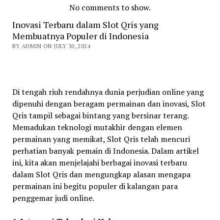
No comments to show.
Inovasi Terbaru dalam Slot Qris yang
Membuatnya Populer di Indonesia
BY ADMIN ON JULY 30, 2024
Di tengah riuh rendahnya dunia perjudian online yang
dipenuhi dengan beragam permainan dan inovasi, Slot
Qris tampil sebagai bintang yang bersinar terang.
Memadukan teknologi mutakhir dengan elemen
permainan yang memikat, Slot Qris telah mencuri
perhatian banyak pemain di Indonesia. Dalam artikel
ini, kita akan menjelajahi berbagai inovasi terbaru
dalam Slot Qris dan mengungkap alasan mengapa
permainan ini begitu populer di kalangan para
penggemar judi online.