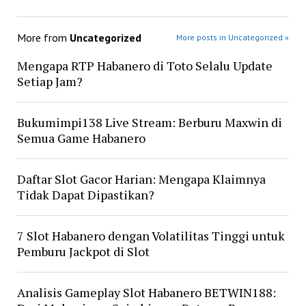
More from
Uncategorized
More posts in Uncategorized »
Mengapa RTP Habanero di Toto Selalu Update
Setiap Jam?
Bukumimpi138 Live Stream: Berburu Maxwin di
Semua Game Habanero
Daftar Slot Gacor Harian: Mengapa Klaimnya
Tidak Dapat Dipastikan?
7 Slot Habanero dengan Volatilitas Tinggi untuk
Pemburu Jackpot di Slot
Analisis Gameplay Slot Habanero BETWIN188: