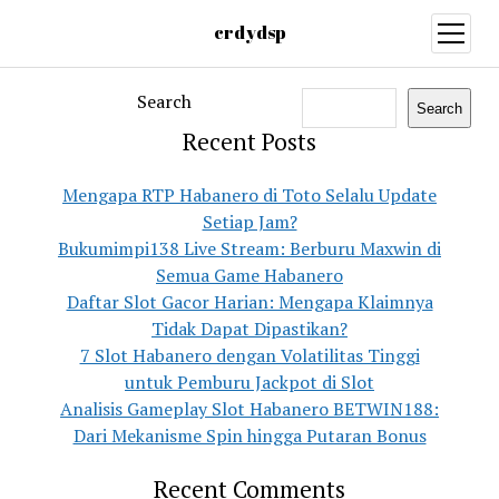
crdydsp
open
menu
Search
Search
Recent Posts
Mengapa RTP Habanero di Toto Selalu Update
Setiap Jam?
Bukumimpi138 Live Stream: Berburu Maxwin di
Semua Game Habanero
Daftar Slot Gacor Harian: Mengapa Klaimnya
Tidak Dapat Dipastikan?
7 Slot Habanero dengan Volatilitas Tinggi
untuk Pemburu Jackpot di Slot
Analisis Gameplay Slot Habanero BETWIN188:
Dari Mekanisme Spin hingga Putaran Bonus
Recent Comments