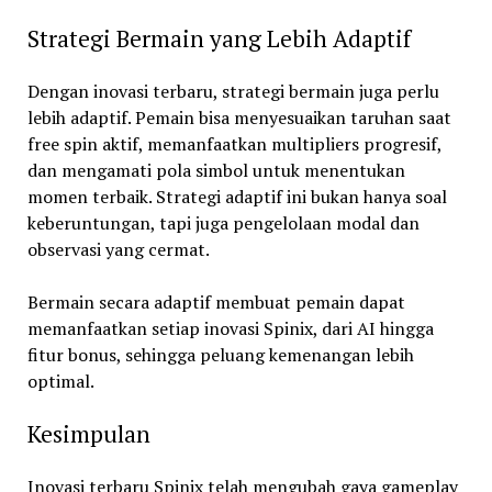
Strategi Bermain yang Lebih Adaptif
Dengan inovasi terbaru, strategi bermain juga perlu
lebih adaptif. Pemain bisa menyesuaikan taruhan saat
free spin aktif, memanfaatkan multipliers progresif,
dan mengamati pola simbol untuk menentukan
momen terbaik. Strategi adaptif ini bukan hanya soal
keberuntungan, tapi juga pengelolaan modal dan
observasi yang cermat.
Bermain secara adaptif membuat pemain dapat
memanfaatkan setiap inovasi Spinix, dari AI hingga
fitur bonus, sehingga peluang kemenangan lebih
optimal.
Kesimpulan
Inovasi terbaru Spinix telah mengubah gaya gameplay