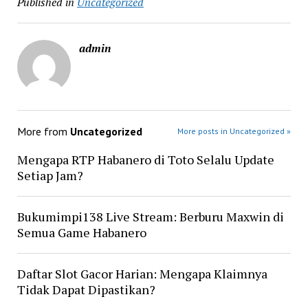
Published in
Uncategorized
admin
More from
Uncategorized
More posts in Uncategorized »
Mengapa RTP Habanero di Toto Selalu Update
Setiap Jam?
Bukumimpi138 Live Stream: Berburu Maxwin di
Semua Game Habanero
Daftar Slot Gacor Harian: Mengapa Klaimnya
Tidak Dapat Dipastikan?