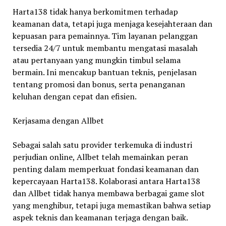
Harta138 tidak hanya berkomitmen terhadap
keamanan data, tetapi juga menjaga kesejahteraan dan
kepuasan para pemainnya. Tim layanan pelanggan
tersedia 24/7 untuk membantu mengatasi masalah
atau pertanyaan yang mungkin timbul selama
bermain. Ini mencakup bantuan teknis, penjelasan
tentang promosi dan bonus, serta penanganan
keluhan dengan cepat dan efisien.
Kerjasama dengan Allbet
Sebagai salah satu provider terkemuka di industri
perjudian online, Allbet telah memainkan peran
penting dalam memperkuat fondasi keamanan dan
kepercayaan Harta138. Kolaborasi antara Harta138
dan Allbet tidak hanya membawa berbagai game slot
yang menghibur, tetapi juga memastikan bahwa setiap
aspek teknis dan keamanan terjaga dengan baik.