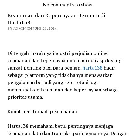
No comments to show.
Keamanan dan Kepercayaan Bermain di
Harta138
BY ADMIN ON JUNE 21, 2024
Di tengah maraknya industri perjudian online,
keamanan dan kepercayaan menjadi dua aspek yang
sangat penting bagi para pemain.
harta138
hadir
sebagai platform yang tidak hanya menawarkan
pengalaman berjudi yang seru tetapi juga
menempatkan keamanan dan kepercayaan sebagai
prioritas utama.
Komitmen Terhadap Keamanan
Harta138 memahami betul pentingnya menjaga
keamanan data dan transaksi para pemainnya. Dengan