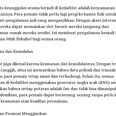
atu keunggulan utama berjudi di KedaiSlot adalah kenyamanan
annya. Para pemain tidak perlu lagi pergi ke kasino fisik untu
ti pengalaman judi yang mengasyikkan. Dengan akses interne
mereka dapat memainkan slot favorit mereka langsung dari
nan rumah mereka sendiri. Ini membuat pengalaman berjudi 
n lebih fleksibel bagi semua orang.
n dan Keandalan
ot juga dikenal karena keamanan dan keandalannya. Dengan te
 canggih, situs ini memastikan bahwa data pribadi dan transak
n para pemain tetap aman dan terlindungi. Selain itu, semua
an di KedaiSlot menggunakan generator angka acak (RNG) un
an bahwa setiap putaran adalah fair dan tidak bisa dimanipul
demikian, para pemain dapat bersenang-senang tanpa perlu 
 keamanan atau keadilan permainan.
an Promosi Menggiurkan