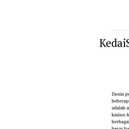
Kedai
Dunia pe
beberap
adalah m
kasino-k
berbaga
besar ba