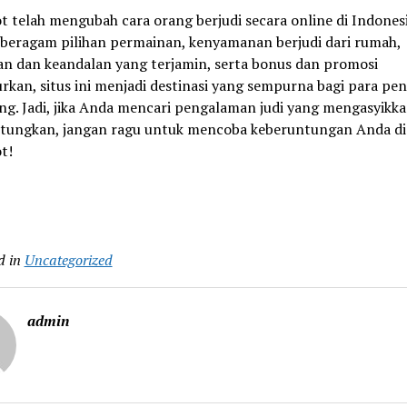
t telah mengubah cara orang berjudi secara online di Indonesi
beragam pilihan permainan, kenyamanan berjudi dari rumah,
n dan keandalan yang terjamin, serta bonus dan promosi
rkan, situs ini menjadi destinasi yang sempurna bagi para p
ing. Jadi, jika Anda mencari pengalaman judi yang mengasyikk
ungkan, jangan ragu untuk mencoba keberuntungan Anda di
t!
d in
Uncategorized
admin