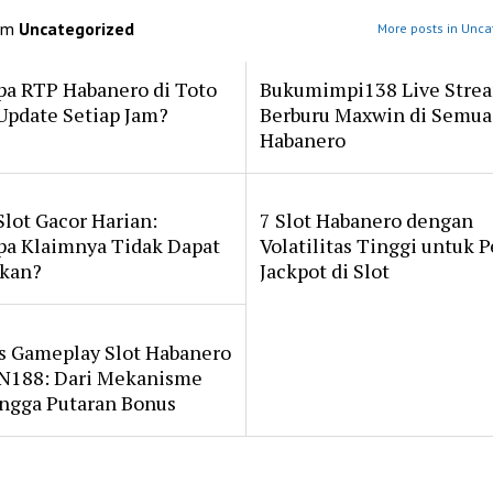
om
Uncategorized
More posts in Unca
a RTP Habanero di Toto
Bukumimpi138 Live Stre
Update Setiap Jam?
Berburu Maxwin di Semu
Habanero
Slot Gacor Harian:
7 Slot Habanero dengan
a Klaimnya Tidak Dapat
Volatilitas Tinggi untuk 
ikan?
Jackpot di Slot
is Gameplay Slot Habanero
188: Dari Mekanisme
ingga Putaran Bonus