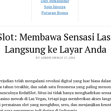
Dari Mekanisme
Spin hingga
Putaran Bonus
Slot: Membawa Sensasi Las
Langsung ke Layar Anda
BY ADMIN ON MAY 27, 2024
rjudian telah mengalami revolusi digital yang luar biasa dala
a tahun terakhir, dan salah satu fenomena yang paling menon
unculnya KedaiSlot. Situs ini tidak hanya menghadirkan sensas
asino mewah di Las Vegas, tetapi juga memberikan akses lang
i permainan slot yang menghibur, seru, dan menjanjikan keu
gi para penggemar judi daring di Indonesia.