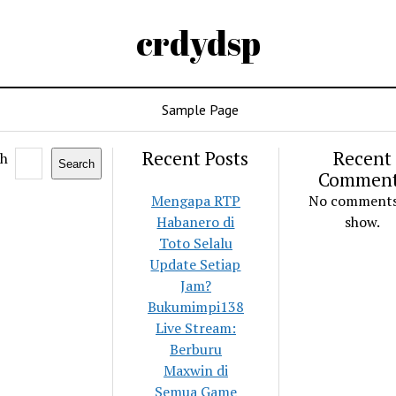
crdydsp
Sample Page
Recent Posts
Recent
ch
Search
Commen
Mengapa RTP
No comments
Habanero di
show.
Toto Selalu
Update Setiap
Jam?
Bukumimpi138
Live Stream:
Berburu
Maxwin di
Semua Game