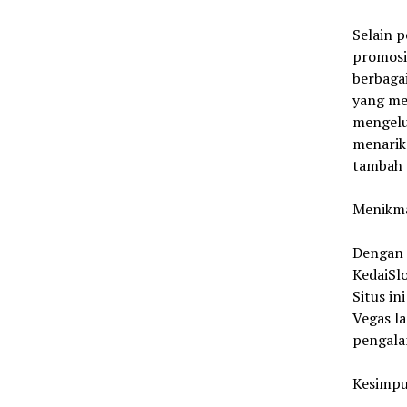
Selain 
promosi
berbaga
yang me
mengelu
menarik
tambah 
Menikma
Dengan 
KedaiSlo
Situs in
Vegas l
pengala
Kesimpu