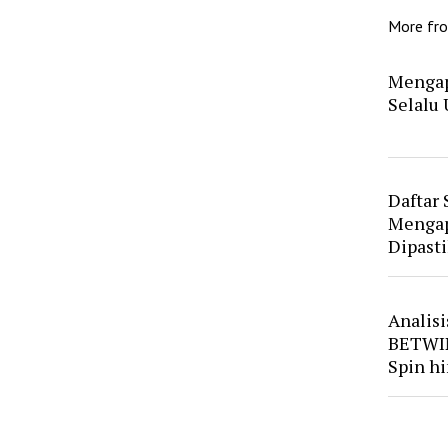
More fr
Mengap
Selalu 
Daftar 
Mengap
Dipast
Analis
BETWIN
Spin h