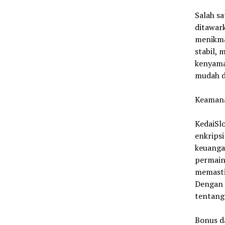
Salah s
ditawark
menikma
stabil, 
kenyama
mudah da
Keamana
KedaiSl
enkripsi
keuanga
permain
memastik
Dengan 
tentang
Bonus d