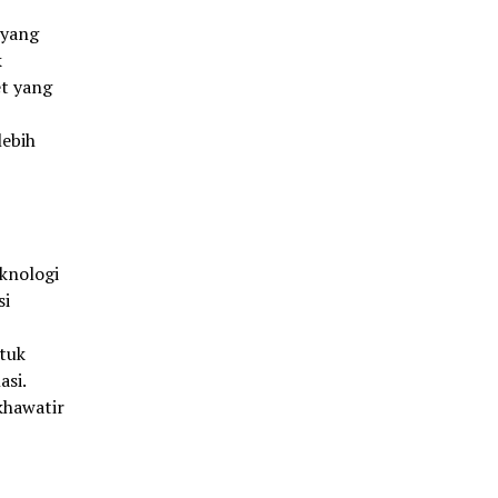
 yang
k
t yang
lebih
knologi
si
tuk
asi.
khawatir