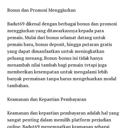
Bonus dan Promosi Menggiurkan
Badut69 dikenal dengan berbagai bonus dan promosi
menggiurkan yang ditawarkannya kepada para
pemain. Mulai dari bonus selamat datang untuk
pemain baru, bonus deposit, hingga putaran gratis
yang dapat dimanfaatkan untuk meningkatkan
peluang menang. Bonus-bonus ini tidak hanya
menambah nilai tambah bagi pemain tetapi juga
memberikan kesempatan untuk mengalami lebih
banyak permainan tanpa harus mengeluarkan modal
tambahan.
Keamanan dan Kepastian Pembayaran
Keamanan dan kepastian pembayaran adalah hal yang
sangat penting dalam memilih platform perjudian
online. Badut69 menempatkan keamanan sebagai