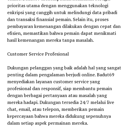
prioritas utama dengan menggunakan teknologi
enkripsi yang canggih untuk melindungi data pribadi
dan transaksi finansial pemain. Selain itu, proses
pembayaran kemenangan dilakukan dengan cepat dan
efisien, memastikan bahwa pemain dapat menikmati
hasil kemenangan mereka tanpa masalah.
Customer Service Profesional
Dukungan pelanggan yang baik adalah hal yang sangat
penting dalam pengalaman berjudi online. Badut69
menyediakan layanan customer service yang
profesional dan responsif, siap membantu pemain
dengan berbagai pertanyaan atau masalah yang
mereka hadapi. Dukungan tersedia 24/7 melalui live
chat, email, atau telepon, memberikan pemain
kepercayaan bahwa mereka didukung sepenuhnya
dalam setiap aspek permainan mereka.