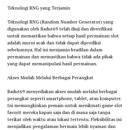
Teknologi RNG yang Terjamin
Teknologi RNG (Random Number Generator) yang
digunakan oleh Badut69 telah diuji dan diverifikasi
untuk memastikan bahwa setiap hasil permainan slot
adalah murni acak dan tidak dapat diprediksi
sebelumnya. Hal ini menjamin keadilan dalam
permainan dan memastikan bahwa tidak ada pihak
yang dapat memanipulasi hasil permainan.
Akses Mudah Melalui Berbagai Perangkat
Badut69 menyediakan akses mudah melalui berbagai
perangkat seperti smartphone, tablet, atau komputer.
Ini memungkinkan pemain untuk menikmati game slot
favorit mereka kapan saja dan di mana saja tanpa
terikat oleh waktu atau lokasi tertentu. Fleksibilitas ini
menjadikan pengalaman bermain lebih nyaman dan