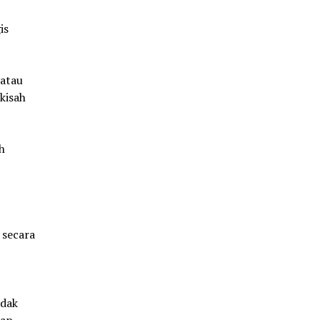
is
 atau
kisah
h
 secara
idak