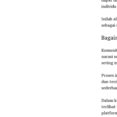
dapat d
individu
Inilah 
sebagai 
Bagai
Komunit
narasi s
sering 
Proses i
dan ter
sederhan
Dalam k
terlihat
platfor