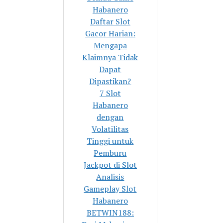
Habanero
Daftar Slot
Gacor Harian:
Mengapa
Klaimnya Tidak
Dapat
Dipastikan?
7 Slot
Habanero
dengan
Volatilitas
Tinggi untuk
Pemburu
Jackpot di Slot
Analisis
Gameplay Slot
Habanero
BETWIN188: