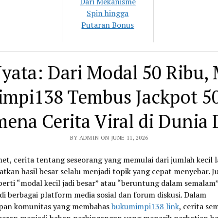
Dari Mekanisme
Spin hingga
Putaran Bonus
yata: Dari Modal 50 Ribu
mpi138 Tembus Jackpot 50
ena Cerita Viral di Dunia D
BY ADMIN ON JUNE 11, 2026
net, cerita tentang seseorang yang memulai dari jumlah kecil l
kan hasil besar selalu menjadi topik yang cepat menyebar. J
perti “modal kecil jadi besar” atau “beruntung dalam semalam”
i berbagai platform media sosial dan forum diskusi. Dalam
pan komunitas yang membahas
bukumimpi138 link
, cerita s