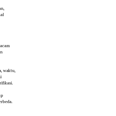
an,
al
macam
an
a, waktu,
i
fikasi.
up
erbeda.