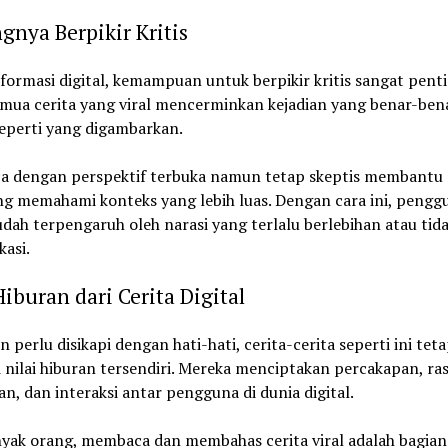
gnya Berpikir Kritis
nformasi digital, kemampuan untuk berpikir kritis sangat penti
emua cerita yang viral mencerminkan kejadian yang benar-ben
seperti yang digambarkan.
 dengan perspektif terbuka namun tetap skeptis membantu
ng memahami konteks yang lebih luas. Dengan cara ini, pengg
dah terpengaruh oleh narasi yang terlalu berlebihan atau tid
kasi.
Hiburan dari Cerita Digital
 perlu disikapi dengan hati-hati, cerita-cerita seperti ini tet
 nilai hiburan tersendiri. Mereka menciptakan percakapan, ra
n, dan interaksi antar pengguna di dunia digital.
nyak orang, membaca dan membahas cerita viral adalah bagian