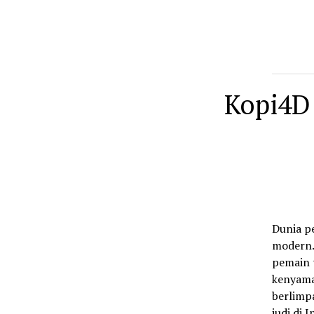
Kopi4D
Dunia pe
modern.
pemain 
kenyaman
berlimp
judi di 