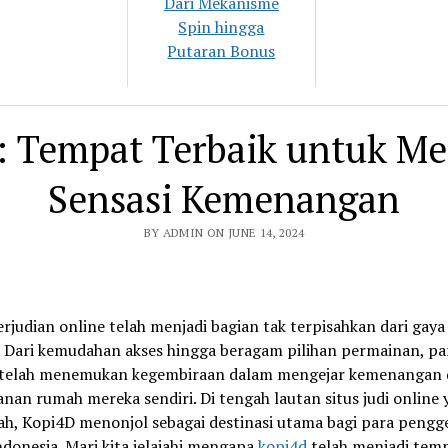
Dari Mekanisme
Spin hingga
Putaran Bonus
: Tempat Terbaik untuk Me
Sensasi Kemenangan
BY ADMIN ON JUNE 14, 2024
rjudian online telah menjadi bagian tak terpisahkan dari gaya
 Dari kemudahan akses hingga beragam pilihan permainan, pa
telah menemukan kegembiraan dalam mengejar kemenangan 
an rumah mereka sendiri. Di tengah lautan situs judi online 
ah, Kopi4D menonjol sebagai destinasi utama bagi para peng
Indonesia. Mari kita jelajahi mengapa
kopi4d
telah menjadi tem