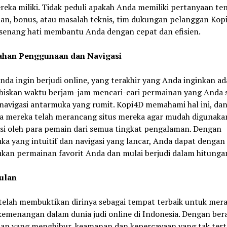
eka miliki. Tidak peduli apakah Anda memiliki pertanyaan te
an, bonus, atau masalah teknis, tim dukungan pelanggan Kop
senang hati membantu Anda dengan cepat dan efisien.
han Penggunaan dan Navigasi
nda ingin berjudi online, yang terakhir yang Anda inginkan ad
iskan waktu berjam-jam mencari-cari permainan yang Anda s
navigasi antarmuka yang rumit. Kopi4D memahami hal ini, dan
a mereka telah merancang situs mereka agar mudah digunaka
asi oleh para pemain dari semua tingkat pengalaman. Dengan
ka yang intuitif dan navigasi yang lancar, Anda dapat denga
an permainan favorit Anda dan mulai berjudi dalam hitungan
ulan
telah membuktikan dirinya sebagai tempat terbaik untuk mer
 kemenangan dalam dunia judi online di Indonesia. Dengan be
an yang menghibur, keamanan dan kepercayaan yang tak tert