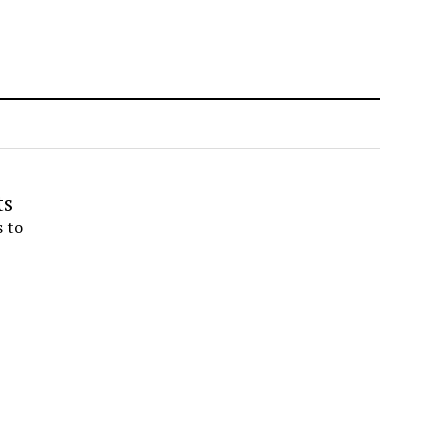
ts
 to