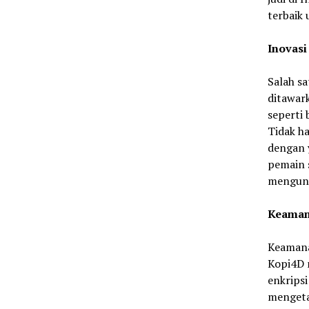
terbaik
Inovas
Salah s
ditawark
seperti 
Tidak h
dengan y
pemain s
mengunju
Keaman
Keamanan
Kopi4D 
enkripsi
mengeta