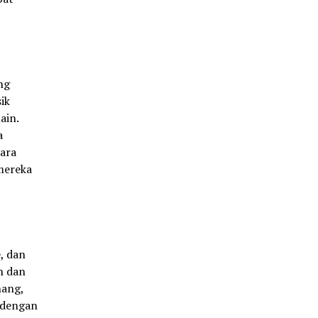
ng
ik
ain.
a
para
 mereka
, dan
h dan
nang,
 dengan