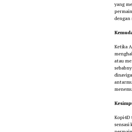
yang mer
permain
dengan 
Kemuda
Ketika A
menghab
atau me
sebabny
dinavig
antarmu
menemuk
Kesimp
Kopi4D 
sensasi
permain