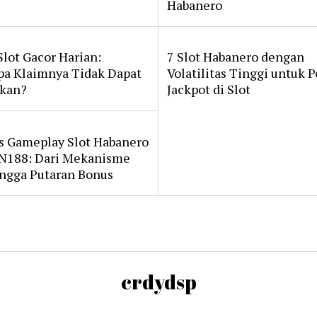
Habanero
Slot Gacor Harian:
7 Slot Habanero dengan
a Klaimnya Tidak Dapat
Volatilitas Tinggi untuk 
ikan?
Jackpot di Slot
is Gameplay Slot Habanero
188: Dari Mekanisme
ingga Putaran Bonus
crdydsp