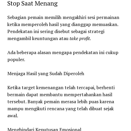
Stop Saat Menang
Sebagian pemain memilih mengakhiri sesi permainan
ketika memperoleh hasil yang dianggap memuaskan.
Pendekatan ini sering disebut sebagai strategi
mengambil keuntungan atau
take profit
.
Ada beberapa alasan mengapa pendekatan ini cukup
populer.
Menjaga Hasil yang Sudah Diperoleh
Ketika target kemenangan telah tercapai, berhenti
bermain dapat membantu mempertahankan hasil
tersebut. Banyak pemain merasa lebih puas karena
mampu mengikuti rencana yang telah dibuat sejak
awal.
Menghindari Keputusan Emosional