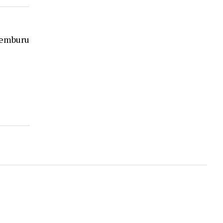
Pemburu