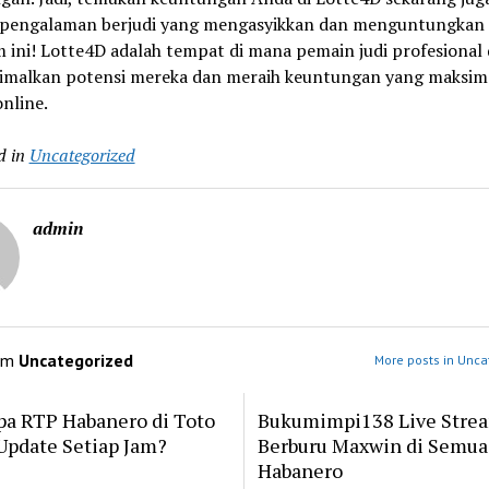
 pengalaman berjudi yang mengasyikkan dan menguntungkan 
 ini! Lotte4D adalah tempat di mana pemain judi profesional
malkan potensi mereka dan meraih keuntungan yang maksim
online.
d in
Uncategorized
admin
om
Uncategorized
More posts in Unca
a RTP Habanero di Toto
Bukumimpi138 Live Stre
Update Setiap Jam?
Berburu Maxwin di Semu
Habanero