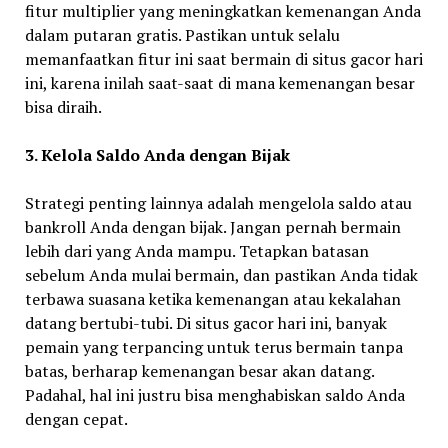
fitur multiplier yang meningkatkan kemenangan Anda
dalam putaran gratis. Pastikan untuk selalu
memanfaatkan fitur ini saat bermain di situs gacor hari
ini, karena inilah saat-saat di mana kemenangan besar
bisa diraih.
3. Kelola Saldo Anda dengan Bijak
Strategi penting lainnya adalah mengelola saldo atau
bankroll Anda dengan bijak. Jangan pernah bermain
lebih dari yang Anda mampu. Tetapkan batasan
sebelum Anda mulai bermain, dan pastikan Anda tidak
terbawa suasana ketika kemenangan atau kekalahan
datang bertubi-tubi. Di situs gacor hari ini, banyak
pemain yang terpancing untuk terus bermain tanpa
batas, berharap kemenangan besar akan datang.
Padahal, hal ini justru bisa menghabiskan saldo Anda
dengan cepat.