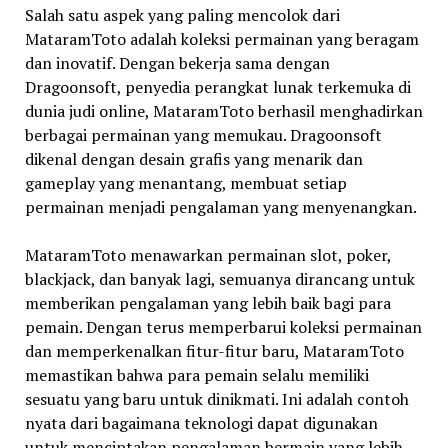
Salah satu aspek yang paling mencolok dari
MataramToto adalah koleksi permainan yang beragam
dan inovatif. Dengan bekerja sama dengan
Dragoonsoft, penyedia perangkat lunak terkemuka di
dunia judi online, MataramToto berhasil menghadirkan
berbagai permainan yang memukau. Dragoonsoft
dikenal dengan desain grafis yang menarik dan
gameplay yang menantang, membuat setiap
permainan menjadi pengalaman yang menyenangkan.
MataramToto menawarkan permainan slot, poker,
blackjack, dan banyak lagi, semuanya dirancang untuk
memberikan pengalaman yang lebih baik bagi para
pemain. Dengan terus memperbarui koleksi permainan
dan memperkenalkan fitur-fitur baru, MataramToto
memastikan bahwa para pemain selalu memiliki
sesuatu yang baru untuk dinikmati. Ini adalah contoh
nyata dari bagaimana teknologi dapat digunakan
untuk menciptakan pengalaman bermain yang lebih