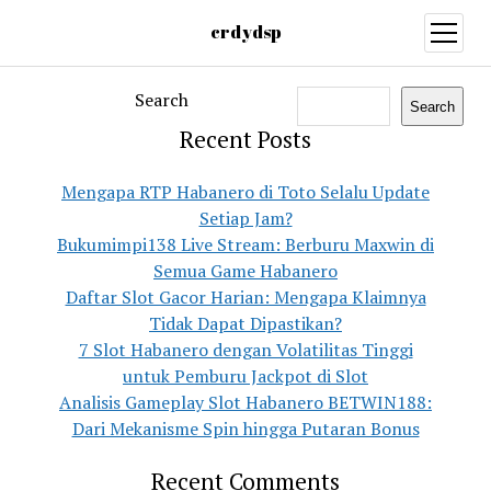
crdydsp
open
menu
Search
Search
Recent Posts
Mengapa RTP Habanero di Toto Selalu Update
Setiap Jam?
Bukumimpi138 Live Stream: Berburu Maxwin di
Semua Game Habanero
Daftar Slot Gacor Harian: Mengapa Klaimnya
Tidak Dapat Dipastikan?
7 Slot Habanero dengan Volatilitas Tinggi
untuk Pemburu Jackpot di Slot
Analisis Gameplay Slot Habanero BETWIN188:
Dari Mekanisme Spin hingga Putaran Bonus
Recent Comments