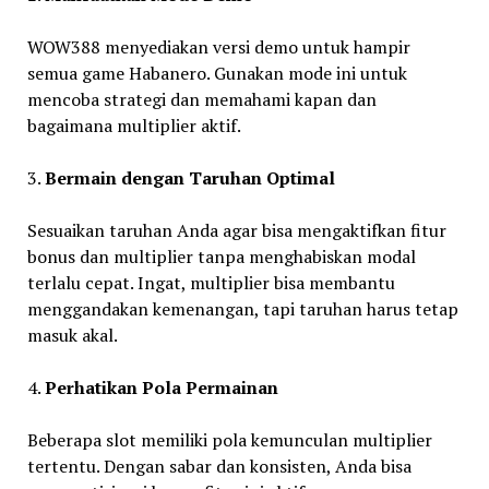
WOW388 menyediakan versi demo untuk hampir
semua game Habanero. Gunakan mode ini untuk
mencoba strategi dan memahami kapan dan
bagaimana multiplier aktif.
3.
Bermain dengan Taruhan Optimal
Sesuaikan taruhan Anda agar bisa mengaktifkan fitur
bonus dan multiplier tanpa menghabiskan modal
terlalu cepat. Ingat, multiplier bisa membantu
menggandakan kemenangan, tapi taruhan harus tetap
masuk akal.
4.
Perhatikan Pola Permainan
Beberapa slot memiliki pola kemunculan multiplier
tertentu. Dengan sabar dan konsisten, Anda bisa