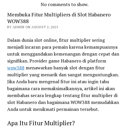
No comments to show.
Membuka Fitur Multipliers di Slot Habanero
WOW388
BY ADMIN ON AUGUST 2, 2025
Dalam dunia slot online, fitur multiplier sering
menjadi incaran para pemain karena kemampuannya
untuk menggandakan kemenangan dengan cepat dan
signifikan. Provider game Habanero di platform
wow388
menawarkan banyak slot dengan fitur
multiplier yang menarik dan sangat menguntungkan.
Jika Anda baru mengenal fitur ini atau ingin tahu
bagaimana cara memaksimalkannya, artikel ini akan
membahas secara lengkap tentang fitur multiplier di
slot Habanero dan bagaimana WOW388 memudahkan
Anda untuk menikmati permainan tersebut.
Apa Itu Fitur Multiplier?