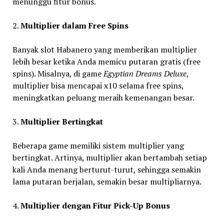
menunggu fitur bonus.
2.
Multiplier dalam Free Spins
Banyak slot Habanero yang memberikan multiplier
lebih besar ketika Anda memicu putaran gratis (free
spins). Misalnya, di game
Egyptian Dreams Deluxe
,
multiplier bisa mencapai x10 selama free spins,
meningkatkan peluang meraih kemenangan besar.
3.
Multiplier Bertingkat
Beberapa game memiliki sistem multiplier yang
bertingkat. Artinya, multiplier akan bertambah setiap
kali Anda menang berturut-turut, sehingga semakin
lama putaran berjalan, semakin besar multipliarnya.
4.
Multiplier dengan Fitur Pick-Up Bonus