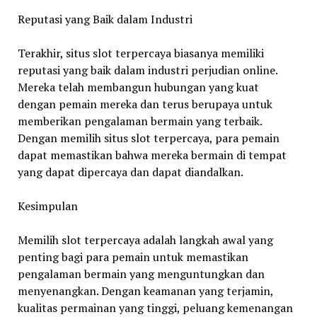
Reputasi yang Baik dalam Industri
Terakhir, situs slot terpercaya biasanya memiliki
reputasi yang baik dalam industri perjudian online.
Mereka telah membangun hubungan yang kuat
dengan pemain mereka dan terus berupaya untuk
memberikan pengalaman bermain yang terbaik.
Dengan memilih situs slot terpercaya, para pemain
dapat memastikan bahwa mereka bermain di tempat
yang dapat dipercaya dan dapat diandalkan.
Kesimpulan
Memilih slot terpercaya adalah langkah awal yang
penting bagi para pemain untuk memastikan
pengalaman bermain yang menguntungkan dan
menyenangkan. Dengan keamanan yang terjamin,
kualitas permainan yang tinggi, peluang kemenangan