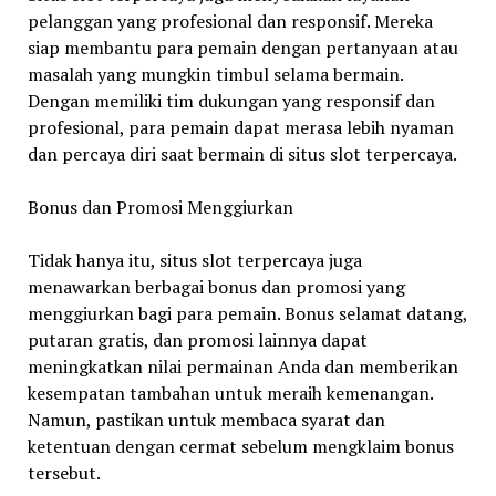
pelanggan yang profesional dan responsif. Mereka
siap membantu para pemain dengan pertanyaan atau
masalah yang mungkin timbul selama bermain.
Dengan memiliki tim dukungan yang responsif dan
profesional, para pemain dapat merasa lebih nyaman
dan percaya diri saat bermain di situs slot terpercaya.
Bonus dan Promosi Menggiurkan
Tidak hanya itu, situs slot terpercaya juga
menawarkan berbagai bonus dan promosi yang
menggiurkan bagi para pemain. Bonus selamat datang,
putaran gratis, dan promosi lainnya dapat
meningkatkan nilai permainan Anda dan memberikan
kesempatan tambahan untuk meraih kemenangan.
Namun, pastikan untuk membaca syarat dan
ketentuan dengan cermat sebelum mengklaim bonus
tersebut.