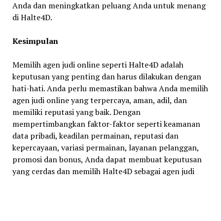
Anda dan meningkatkan peluang Anda untuk menang
di Halte4D.
Kesimpulan
Memilih agen judi online seperti Halte4D adalah
keputusan yang penting dan harus dilakukan dengan
hati-hati. Anda perlu memastikan bahwa Anda memilih
agen judi online yang terpercaya, aman, adil, dan
memiliki reputasi yang baik. Dengan
mempertimbangkan faktor-faktor seperti keamanan
data pribadi, keadilan permainan, reputasi dan
kepercayaan, variasi permainan, layanan pelanggan,
promosi dan bonus, Anda dapat membuat keputusan
yang cerdas dan memilih Halte4D sebagai agen judi