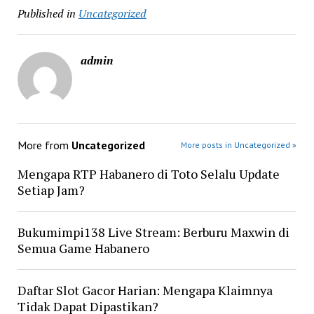
Published in
Uncategorized
admin
More from
Uncategorized
More posts in Uncategorized »
Mengapa RTP Habanero di Toto Selalu Update
Setiap Jam?
Bukumimpi138 Live Stream: Berburu Maxwin di
Semua Game Habanero
Daftar Slot Gacor Harian: Mengapa Klaimnya
Tidak Dapat Dipastikan?