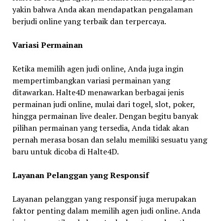
yakin bahwa Anda akan mendapatkan pengalaman
berjudi online yang terbaik dan terpercaya.
Variasi Permainan
Ketika memilih agen judi online, Anda juga ingin
mempertimbangkan variasi permainan yang
ditawarkan. Halte4D menawarkan berbagai jenis
permainan judi online, mulai dari togel, slot, poker,
hingga permainan live dealer. Dengan begitu banyak
pilihan permainan yang tersedia, Anda tidak akan
pernah merasa bosan dan selalu memiliki sesuatu yang
baru untuk dicoba di Halte4D.
Layanan Pelanggan yang Responsif
Layanan pelanggan yang responsif juga merupakan
faktor penting dalam memilih agen judi online. Anda