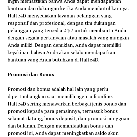
ingin memastikan bahwa Anda dapat mendapatkan
bantuan dan dukungan ketika Anda membutuhkannya.
Halte4D menyediakan layanan pelanggan yang
responsif dan profesional, dengan tim dukungan
pelanggan yang tersedia 24/7 untuk membantu Anda
dengan segala pertanyaan atau masalah yang mungkin
Anda miliki. Dengan demikian, Anda dapat memiliki
keyakinan bahwa Anda akan selalu mendapatkan
bantuan yang Anda butuhkan di Halte4D.
Promosi dan Bonus
Promosi dan bonus adalah hal lain yang perlu
dipertimbangkan saat memilih agen judi online.
Halte4D sering menawarkan berbagai jenis bonus dan
promosi kepada para pemainnya, termasuk bonus
selamat datang, bonus deposit, dan promosi mingguan
dan bulanan. Dengan memanfaatkan bonus dan
promosi ini, Anda dapat meningkatkan saldo akun