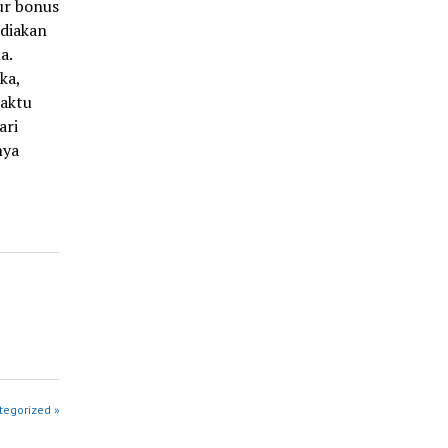
ur bonus
diakan
a.
ka,
waktu
ari
nya
tegorized »