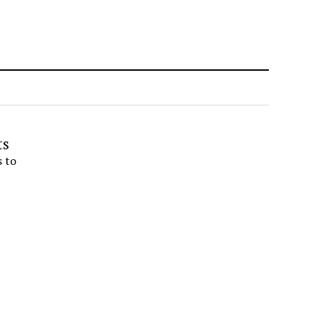
ts
 to