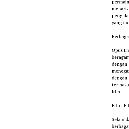
permaina
menarik
pengala
yang me
Berbagai
Opus Li
beragam
dengan 
menegan
dengan p
termasu
film.
Fitur-F
Selain d
berbagai