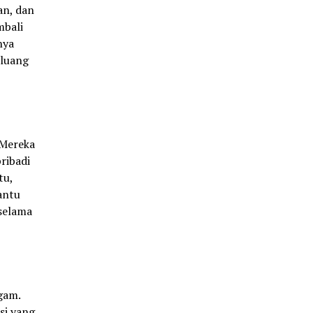
an, dan
mbali
nya
eluang
 Mereka
ribadi
tu,
antu
selama
gam.
si yang