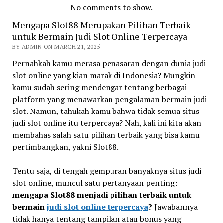
No comments to show.
Mengapa Slot88 Merupakan Pilihan Terbaik
untuk Bermain Judi Slot Online Terpercaya
BY ADMIN ON MARCH 21, 2025
Pernahkah kamu merasa penasaran dengan dunia judi
slot online yang kian marak di Indonesia? Mungkin
kamu sudah sering mendengar tentang berbagai
platform yang menawarkan pengalaman bermain judi
slot. Namun, tahukah kamu bahwa tidak semua situs
judi slot online itu terpercaya? Nah, kali ini kita akan
membahas salah satu pilihan terbaik yang bisa kamu
pertimbangkan, yakni Slot88.
Tentu saja, di tengah gempuran banyaknya situs judi
slot online, muncul satu pertanyaan penting:
mengapa Slot88 menjadi pilihan terbaik untuk
bermain
judi slot online terpercaya
?
Jawabannya
tidak hanya tentang tampilan atau bonus yang