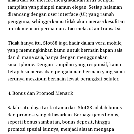
tampilan yang simpel namun elegan. Setiap halaman
dirancang dengan user interface (UI) yang ramah
pengguna, sehingga kamu tidak akan merasa kesulitan
untuk mencari permainan atau melakukan transaksi.
Tidak hanya itu, Slot88 juga hadir dalam versi mobile,
yang memungkinkan kamu untuk bermain kapan saja
dan di mana saja, hanya dengan menggunakan
smartphone. Dengan tampilan yang responsif, kamu
tetap bisa merasakan pengalaman bermain yang sama
serunya meskipun bermain lewat perangkat seluler.
4. Bonus dan Promosi Menarik
Salah satu daya tarik utama dari Slot88 adalah bonus
dan promosi yang ditawarkan. Berbagai jenis bonus,
seperti bonus sambutan, bonus deposit, hingga
promosi spesial lainnya, menjadi alasan mengapa