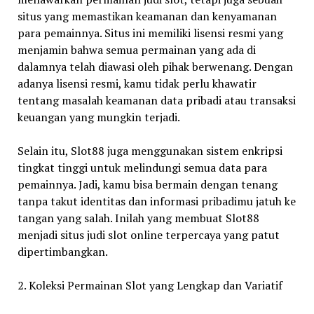
situs yang memastikan keamanan dan kenyamanan
para pemainnya. Situs ini memiliki lisensi resmi yang
menjamin bahwa semua permainan yang ada di
dalamnya telah diawasi oleh pihak berwenang. Dengan
adanya lisensi resmi, kamu tidak perlu khawatir
tentang masalah keamanan data pribadi atau transaksi
keuangan yang mungkin terjadi.
Selain itu, Slot88 juga menggunakan sistem enkripsi
tingkat tinggi untuk melindungi semua data para
pemainnya. Jadi, kamu bisa bermain dengan tenang
tanpa takut identitas dan informasi pribadimu jatuh ke
tangan yang salah. Inilah yang membuat Slot88
menjadi situs judi slot online terpercaya yang patut
dipertimbangkan.
2. Koleksi Permainan Slot yang Lengkap dan Variatif