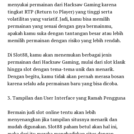
menyukai permainan dari Hacksaw Gaming karena
tingkat RTP (Return to Player) yang tinggi serta
volatilitas yang variatif. Jadi, kamu bisa memilih
permainan yang sesuai dengan gaya bermainmu,
apakah kamu suka dengan tantangan besar atau lebih
memilih permainan dengan risiko yang lebih rendah.
Di Slot88, kamu akan menemukan berbagai jenis
permainan dari Hacksaw Gaming, mulai dari slot klasik
hingga slot dengan tema-tema unik dan menarik.
Dengan begitu, kamu tidak akan pernah merasa bosan
karena selalu ada permainan baru yang bisa dicoba.
3. Tampilan dan User Interface yang Ramah Pengguna
Bermain judi slot online tentu akan lebih
menyenangkan jika tampilan situsnya menarik dan
mudah digunakan. Slot88 paham betul akan hal ini,
maka dari itu mereka menghadirkan situs dengan