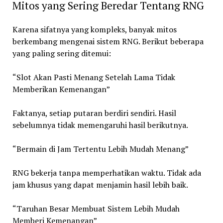
Mitos yang Sering Beredar Tentang RNG
Karena sifatnya yang kompleks, banyak mitos
berkembang mengenai sistem RNG. Berikut beberapa
yang paling sering ditemui:
“Slot Akan Pasti Menang Setelah Lama Tidak
Memberikan Kemenangan”
Faktanya, setiap putaran berdiri sendiri. Hasil
sebelumnya tidak memengaruhi hasil berikutnya.
“Bermain di Jam Tertentu Lebih Mudah Menang”
RNG bekerja tanpa memperhatikan waktu. Tidak ada
jam khusus yang dapat menjamin hasil lebih baik.
“Taruhan Besar Membuat Sistem Lebih Mudah
Memberi Kemenangan”