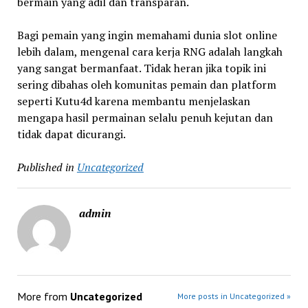
bermain yang adil dan transparan.
Bagi pemain yang ingin memahami dunia slot online
lebih dalam, mengenal cara kerja RNG adalah langkah
yang sangat bermanfaat. Tidak heran jika topik ini
sering dibahas oleh komunitas pemain dan platform
seperti Kutu4d karena membantu menjelaskan
mengapa hasil permainan selalu penuh kejutan dan
tidak dapat dicurangi.
Published in
Uncategorized
admin
More from
Uncategorized
More posts in Uncategorized »