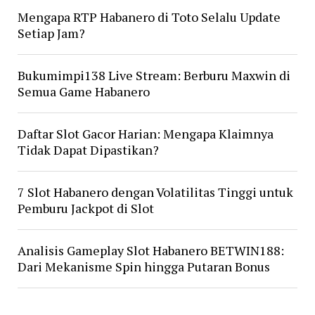
Mengapa RTP Habanero di Toto Selalu Update
Setiap Jam?
Bukumimpi138 Live Stream: Berburu Maxwin di
Semua Game Habanero
Daftar Slot Gacor Harian: Mengapa Klaimnya
Tidak Dapat Dipastikan?
7 Slot Habanero dengan Volatilitas Tinggi untuk
Pemburu Jackpot di Slot
Analisis Gameplay Slot Habanero BETWIN188:
Dari Mekanisme Spin hingga Putaran Bonus