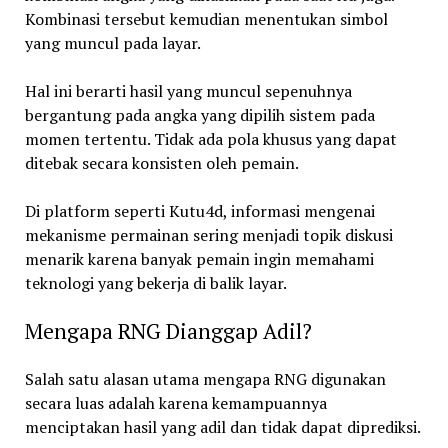
Kombinasi tersebut kemudian menentukan simbol
yang muncul pada layar.
Hal ini berarti hasil yang muncul sepenuhnya
bergantung pada angka yang dipilih sistem pada
momen tertentu. Tidak ada pola khusus yang dapat
ditebak secara konsisten oleh pemain.
Di platform seperti Kutu4d, informasi mengenai
mekanisme permainan sering menjadi topik diskusi
menarik karena banyak pemain ingin memahami
teknologi yang bekerja di balik layar.
Mengapa RNG Dianggap Adil?
Salah satu alasan utama mengapa RNG digunakan
secara luas adalah karena kemampuannya
menciptakan hasil yang adil dan tidak dapat diprediksi.