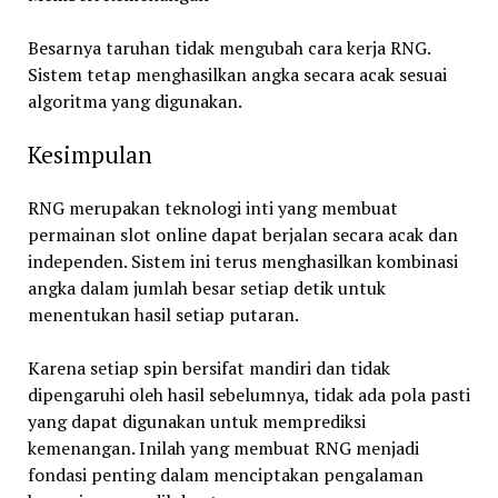
Besarnya taruhan tidak mengubah cara kerja RNG.
Sistem tetap menghasilkan angka secara acak sesuai
algoritma yang digunakan.
Kesimpulan
RNG merupakan teknologi inti yang membuat
permainan slot online dapat berjalan secara acak dan
independen. Sistem ini terus menghasilkan kombinasi
angka dalam jumlah besar setiap detik untuk
menentukan hasil setiap putaran.
Karena setiap spin bersifat mandiri dan tidak
dipengaruhi oleh hasil sebelumnya, tidak ada pola pasti
yang dapat digunakan untuk memprediksi
kemenangan. Inilah yang membuat RNG menjadi
fondasi penting dalam menciptakan pengalaman