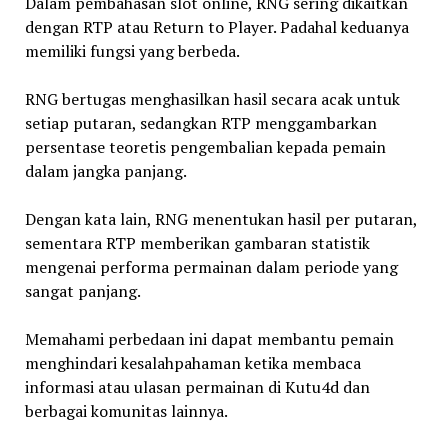
Dalam pembahasan slot online, RNG sering dikaitkan
dengan RTP atau Return to Player. Padahal keduanya
memiliki fungsi yang berbeda.
RNG bertugas menghasilkan hasil secara acak untuk
setiap putaran, sedangkan RTP menggambarkan
persentase teoretis pengembalian kepada pemain
dalam jangka panjang.
Dengan kata lain, RNG menentukan hasil per putaran,
sementara RTP memberikan gambaran statistik
mengenai performa permainan dalam periode yang
sangat panjang.
Memahami perbedaan ini dapat membantu pemain
menghindari kesalahpahaman ketika membaca
informasi atau ulasan permainan di Kutu4d dan
berbagai komunitas lainnya.