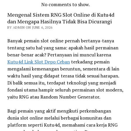
No comments to show.
Mengenal Sistem RNG Slot Online di Kutu4d
dan Mengapa Hasilnya Tidak Bisa Dicurangi
BY ADMIN ON JUNE 6, 2026
Banyak pemain slot online pernah bertanya-tanya
tentang satu hal yang sama: apakah hasil permainan
benar-benar acak? Pertanyaan ini muncul karena
Kutu4d Link Slot Depo Ceban
terkadang pemain
mengalami kemenangan beruntun, sementara di lain
waktu hasil yang didapat terasa tidak sesuai harapan.
Di balik semua itu, terdapat teknologi yang menjadi
fondasi utama hampir seluruh permainan slot modern,
yaitu RNG atau Random Number Generator.
Bagi pemain yang aktif mengikuti perkembangan
dunia slot online melalui berbagai komunitas dan
platform seperti Kutu4d, memahami cara kerja RNG