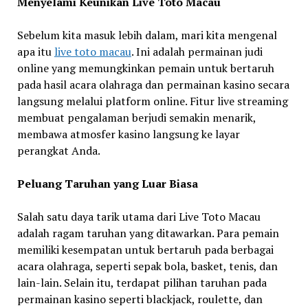
Menyelami Keunikan Live Toto Macau
Sebelum kita masuk lebih dalam, mari kita mengenal
apa itu
live toto macau
. Ini adalah permainan judi
online yang memungkinkan pemain untuk bertaruh
pada hasil acara olahraga dan permainan kasino secara
langsung melalui platform online. Fitur live streaming
membuat pengalaman berjudi semakin menarik,
membawa atmosfer kasino langsung ke layar
perangkat Anda.
Peluang Taruhan yang Luar Biasa
Salah satu daya tarik utama dari Live Toto Macau
adalah ragam taruhan yang ditawarkan. Para pemain
memiliki kesempatan untuk bertaruh pada berbagai
acara olahraga, seperti sepak bola, basket, tenis, dan
lain-lain. Selain itu, terdapat pilihan taruhan pada
permainan kasino seperti blackjack, roulette, dan