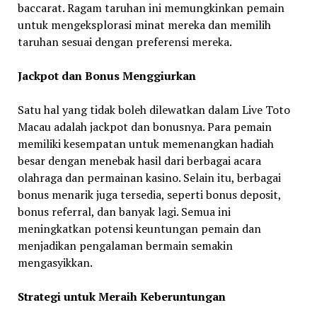
baccarat. Ragam taruhan ini memungkinkan pemain
untuk mengeksplorasi minat mereka dan memilih
taruhan sesuai dengan preferensi mereka.
Jackpot dan Bonus Menggiurkan
Satu hal yang tidak boleh dilewatkan dalam Live Toto
Macau adalah jackpot dan bonusnya. Para pemain
memiliki kesempatan untuk memenangkan hadiah
besar dengan menebak hasil dari berbagai acara
olahraga dan permainan kasino. Selain itu, berbagai
bonus menarik juga tersedia, seperti bonus deposit,
bonus referral, dan banyak lagi. Semua ini
meningkatkan potensi keuntungan pemain dan
menjadikan pengalaman bermain semakin
mengasyikkan.
Strategi untuk Meraih Keberuntungan