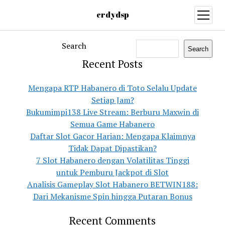
crdydsp
open
menu
Search
Search
Recent Posts
Mengapa RTP Habanero di Toto Selalu Update
Setiap Jam?
Bukumimpi138 Live Stream: Berburu Maxwin di
Semua Game Habanero
Daftar Slot Gacor Harian: Mengapa Klaimnya
Tidak Dapat Dipastikan?
7 Slot Habanero dengan Volatilitas Tinggi
untuk Pemburu Jackpot di Slot
Analisis Gameplay Slot Habanero BETWIN188:
Dari Mekanisme Spin hingga Putaran Bonus
Recent Comments