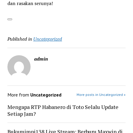
dan rasakan serunya!
Published in
Uncategorized
admin
More from
Uncategorized
More posts in Uncategorized »
Mengapa RTP Habanero di Toto Selalu Update
Setiap Jam?
Bukumimpi138 Live Stream: Berburu Maxwin di