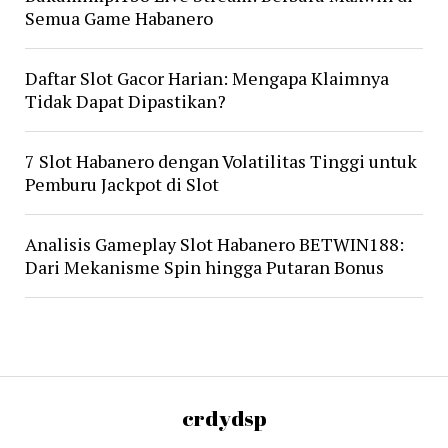
Semua Game Habanero
Daftar Slot Gacor Harian: Mengapa Klaimnya
Tidak Dapat Dipastikan?
7 Slot Habanero dengan Volatilitas Tinggi untuk
Pemburu Jackpot di Slot
Analisis Gameplay Slot Habanero BETWIN188:
Dari Mekanisme Spin hingga Putaran Bonus
crdydsp