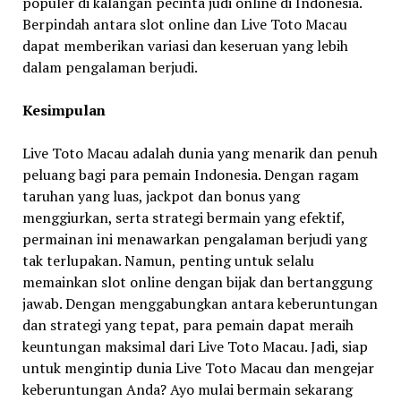
populer di kalangan pecinta judi online di Indonesia.
Berpindah antara slot online dan Live Toto Macau
dapat memberikan variasi dan keseruan yang lebih
dalam pengalaman berjudi.
Kesimpulan
Live Toto Macau adalah dunia yang menarik dan penuh
peluang bagi para pemain Indonesia. Dengan ragam
taruhan yang luas, jackpot dan bonus yang
menggiurkan, serta strategi bermain yang efektif,
permainan ini menawarkan pengalaman berjudi yang
tak terlupakan. Namun, penting untuk selalu
memainkan slot online dengan bijak dan bertanggung
jawab. Dengan menggabungkan antara keberuntungan
dan strategi yang tepat, para pemain dapat meraih
keuntungan maksimal dari Live Toto Macau. Jadi, siap
untuk mengintip dunia Live Toto Macau dan mengejar
keberuntungan Anda? Ayo mulai bermain sekarang