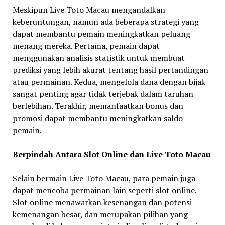
Meskipun Live Toto Macau mengandalkan
keberuntungan, namun ada beberapa strategi yang
dapat membantu pemain meningkatkan peluang
menang mereka. Pertama, pemain dapat
menggunakan analisis statistik untuk membuat
prediksi yang lebih akurat tentang hasil pertandingan
atau permainan. Kedua, mengelola dana dengan bijak
sangat penting agar tidak terjebak dalam taruhan
berlebihan. Terakhir, memanfaatkan bonus dan
promosi dapat membantu meningkatkan saldo
pemain.
Berpindah Antara Slot Online dan Live Toto Macau
Selain bermain Live Toto Macau, para pemain juga
dapat mencoba permainan lain seperti slot online.
Slot online menawarkan kesenangan dan potensi
kemenangan besar, dan merupakan pilihan yang