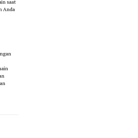
in saat
an Anda
engan
main
an
dan