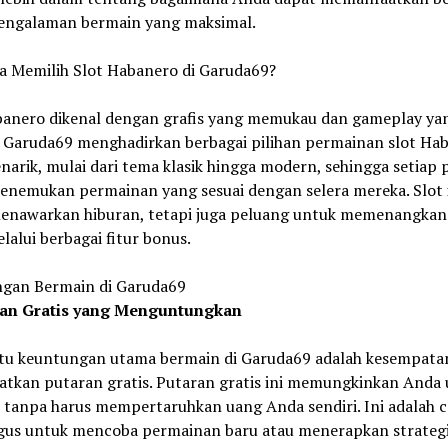
engalaman bermain yang maksimal.
 Memilih Slot Habanero di Garuda69?
banero dikenal dengan grafis yang memukau dan gameplay ya
f. Garuda69 menghadirkan berbagai pilihan permainan slot Ha
arik, mulai dari tema klasik hingga modern, sehingga setiap
enemukan permainan yang sesuai dengan selera mereka. Slot i
enawarkan hiburan, tetapi juga peluang untuk memenangkan
lalui berbagai fitur bonus.
gan Bermain di Garuda69
an Gratis yang Menguntungkan
atu keuntungan utama bermain di Garuda69 adalah kesempata
tkan putaran gratis. Putaran gratis ini memungkinkan Anda
 tanpa harus mempertaruhkan uang Anda sendiri. Ini adalah c
gus untuk mencoba permainan baru atau menerapkan strateg