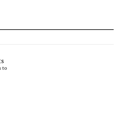
ts
 to