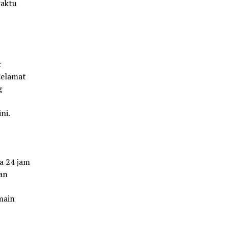
waktu
k
selamat
g
ni.
a 24 jam
an
main