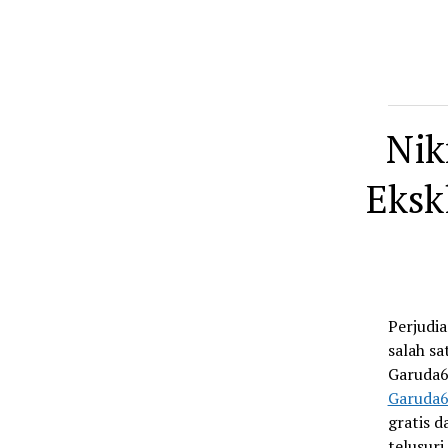
Nik
Eksk
Perjudia
salah s
Garuda6
Garuda
gratis 
telusur