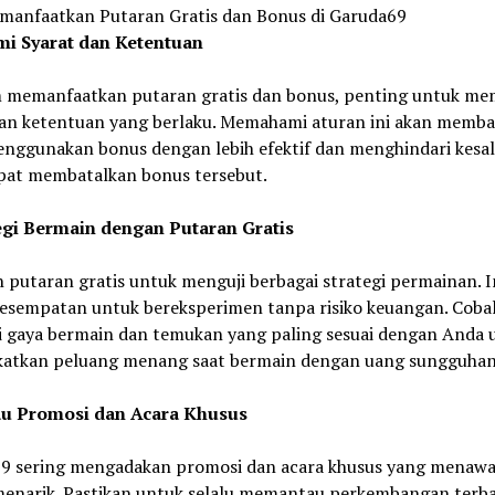
manfaatkan Putaran Gratis dan Bonus di Garuda69
i Syarat dan Ketentuan
 memanfaatkan putaran gratis dan bonus, penting untuk m
dan ketentuan yang berlaku. Memahami aturan ini akan memb
nggunakan bonus dengan lebih efektif dan menghindari kesa
pat membatalkan bonus tersebut.
egi Bermain dengan Putaran Gratis
putaran gratis untuk menguji berbagai strategi permainan. I
kesempatan untuk bereksperimen tanpa risiko keuangan. Coba
i gaya bermain dan temukan yang paling sesuai dengan Anda 
atkan peluang menang saat bermain dengan uang sungguhan
u Promosi dan Acara Khusus
9 sering mengadakan promosi dan acara khusus yang menaw
menarik. Pastikan untuk selalu memantau perkembangan terba