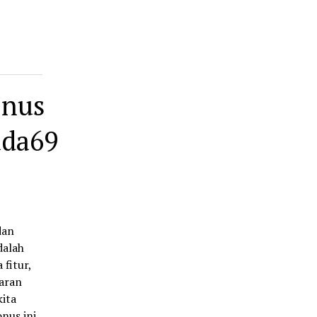
onus
uda69
dan
dalah
fitur,
aran
ita
nus ini