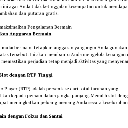
m ini agar Anda tidak ketinggalan kesempatan untuk mendapa
ambahan dan putaran gratis.
maksimalkan Pengalaman Bermain
pkan Anggaran Bermain
 mulai bermain, tetapkan anggaran yang ingin Anda gunakan
batas tersebut. Ini akan membantu Anda mengelola keuangan
n memastikan perjudian tetap menjadi aktivitas yang menyena
 Slot dengan RTP Tinggi
o Player (RTP) adalah persentase dari total taruhan yang
likan kepada pemain dalam jangka panjang. Memilih slot den
dapat meningkatkan peluang menang Anda secara keseluruhan
in dengan Fokus dan Santai