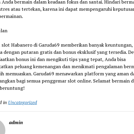
n Anda bermain dalam keadaan fokus dan santai. Hindari berma
stres atau tertekan, karena ini dapat mempengaruhi keputus
permainan.
lan
 slot Habanero di Garuda69 memberikan banyak keuntungan,
 dengan putaran gratis dan bonus eksklusif yang tersedia. D
atkan bonus ini dan mengikuti tips yang tepat, Anda bisa
atkan peluang kemenangan dan menikmati pengalaman ber
bih memuaskan. Garuda69 menawarkan platform yang aman d
ngkan bagi semua penggemar slot online. Selamat bermain 
beruntung!
d in
Uncategorized
admin