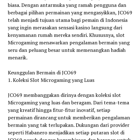
biasa. Dengan antarmuka yang ramah pengguna dan
berbagai pilihan permainan yang mengasyikkan, JCO69
telah menjadi tujuan utama bagi pemain di Indonesia
yang ingin merasakan sensasi kasino langsung dari
kenyamanan rumah mereka sendiri. Khususnya, slot
Microgaming menawarkan pengalaman bermain yang
seru dan peluang besar untuk memenangkan hadiah
menarik.
Keunggulan Bermain di JCO69
1. Koleksi Slot Microgaming yang Luas
JCO69 membanggakan dirinya dengan koleksi slot
Microgaming yang luas dan beragam. Dari tema-tema
yang kreatif hingga fitur-fitur inovatif, setiap
permainan dirancang untuk memberikan pengalaman
bermain yang tak terlupakan. Dukungan dari provider
seperti Habanero menjadikan setiap putaran slot di