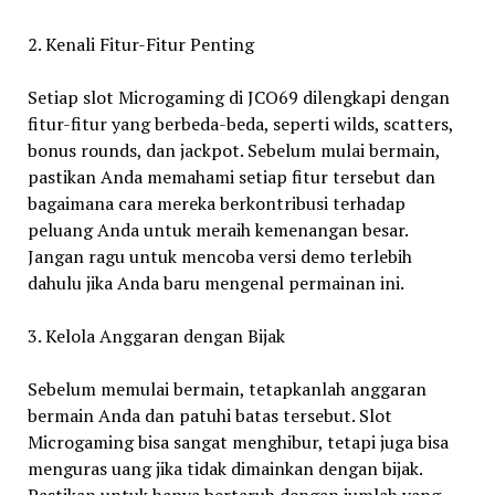
2. Kenali Fitur-Fitur Penting
Setiap slot Microgaming di JCO69 dilengkapi dengan
fitur-fitur yang berbeda-beda, seperti wilds, scatters,
bonus rounds, dan jackpot. Sebelum mulai bermain,
pastikan Anda memahami setiap fitur tersebut dan
bagaimana cara mereka berkontribusi terhadap
peluang Anda untuk meraih kemenangan besar.
Jangan ragu untuk mencoba versi demo terlebih
dahulu jika Anda baru mengenal permainan ini.
3. Kelola Anggaran dengan Bijak
Sebelum memulai bermain, tetapkanlah anggaran
bermain Anda dan patuhi batas tersebut. Slot
Microgaming bisa sangat menghibur, tetapi juga bisa
menguras uang jika tidak dimainkan dengan bijak.