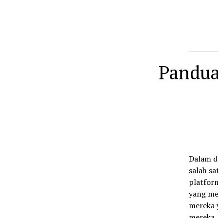
Pandua
Dalam d
salah sa
platfor
yang me
mereka 
mereka,