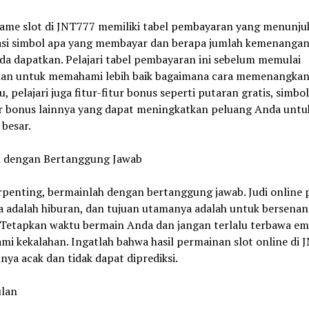
game slot di JNT777 memiliki tabel pembayaran yang menunju
si simbol apa yang membayar dan berapa jumlah kemenangan
da dapatkan. Pelajari tabel pembayaran ini sebelum memulai
an untuk memahami lebih baik bagaimana cara memenangkan 
tu, pelajari juga fitur-fitur bonus seperti putaran gratis, simbol
ur bonus lainnya yang dapat meningkatkan peluang Anda untu
besar.
 dengan Bertanggung Jawab
rpenting, bermainlah dengan bertanggung jawab. Judi online 
a adalah hiburan, dan tujuan utamanya adalah untuk bersenan
 Tetapkan waktu bermain Anda dan jangan terlalu terbawa emo
mi kekalahan. Ingatlah bahwa hasil permainan slot online di
ya acak dan tidak dapat diprediksi.
lan