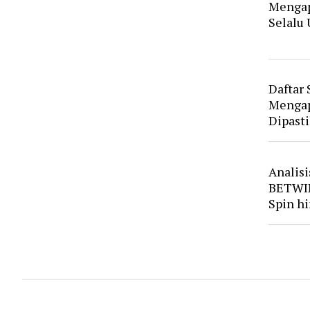
Mengap
Selalu 
Daftar 
Mengap
Dipast
Analis
BETWIN
Spin h