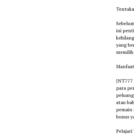
Tentuka
Sebelum
ini pen
kehilan
yang ber
memilih
Manfaat
JNT777 
para pe
peluang
atau ba
pemain 
bonus y
Pelajar