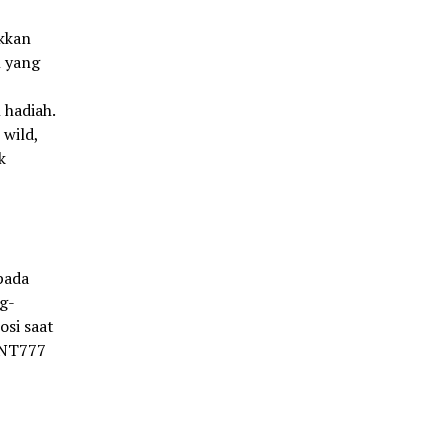
kkan
 yang
hadiah.
 wild,
k
pada
g-
si saat
 JNT777