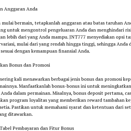
n Anggaran Anda
 mulai bermain, tetapkanlah anggaran atau batas taruhan And
ting untuk mengontrol pengeluaran Anda dan menghindari ris
gan lebih dari yang Anda mampu. JNT777 menyediakan opsi t
variasi, mulai dari yang rendah hingga tinggi, sehingga Anda 
 sesuai dengan kemampuan finansial Anda.
kan Bonus dan Promosi
sering kali menawarkan berbagai jenis bonus dan promosi ke
mainnya. Manfaatkanlah bonus-bonus ini untuk meningkatka
 Anda dalam permainan. Misalnya, bonus deposit pertama, ca
hkan program loyalitas yang memberikan reward tambahan k
setia. Pastikan untuk memahami syarat dan ketentuan dari set
ang ditawarkan.
i Tabel Pembayaran dan Fitur Bonus