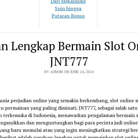
Dari Mekanisme
Spin hingga
Putaran Bonus
n Lengkap Bermain Slot On
JNT777
BY ADMIN ON JUNE 24, 2024
unia perjudian online yang semakin berkembang, slot online 
tu permainan yang paling diminati. JNT777, sebagai salah satu
m terkemuka di Indonesia, menawarkan pengalaman bermain s
ngasyikkan dan menguntungkan bagi para pecinta judi online.
yang baru memulai atau yang ingin meningkatkan strategi be
 berikut adalah panduan lengkap untuk memainkan slot online