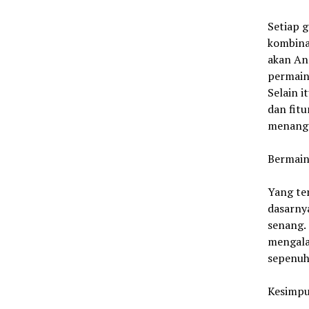
Setiap 
kombina
akan An
permain
Selain i
dan fit
menang 
Bermain
Yang te
dasarny
senang.
mengala
sepenuhn
Kesimpu