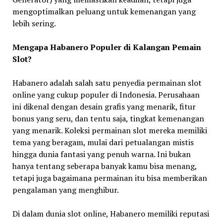
mengoptimalkan peluang untuk kemenangan yang
lebih sering.
Mengapa Habanero Populer di Kalangan Pemain
Slot?
Habanero adalah salah satu penyedia permainan slot
online yang cukup populer di Indonesia. Perusahaan
ini dikenal dengan desain grafis yang menarik, fitur
bonus yang seru, dan tentu saja, tingkat kemenangan
yang menarik. Koleksi permainan slot mereka memiliki
tema yang beragam, mulai dari petualangan mistis
hingga dunia fantasi yang penuh warna. Ini bukan
hanya tentang seberapa banyak kamu bisa menang,
tetapi juga bagaimana permainan itu bisa memberikan
pengalaman yang menghibur.
Di dalam dunia slot online, Habanero memiliki reputasi