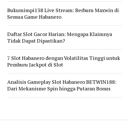
Bukumimpi138 Live Stream: Berburu Maxwin di
Semua Game Habanero
Daftar Slot Gacor Harian: Mengapa Klaimnya
Tidak Dapat Dipastikan?
7 Slot Habanero dengan Volatilitas Tinggi untuk
Pemburu Jackpot di Slot
Analisis Gameplay Slot Habanero BETWIN188:
Dari Mekanisme Spin hingga Putaran Bonus