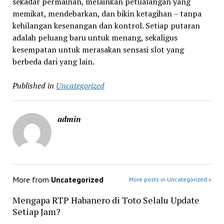
sekadar permainan, melainkan petualangan yang
memikat, mendebarkan, dan bikin ketagihan – tanpa
kehilangan kesenangan dan kontrol. Setiap putaran
adalah peluang baru untuk menang, sekaligus
kesempatan untuk merasakan sensasi slot yang
berbeda dari yang lain.
Published in
Uncategorized
admin
More from
Uncategorized
More posts in Uncategorized »
Mengapa RTP Habanero di Toto Selalu Update
Setiap Jam?