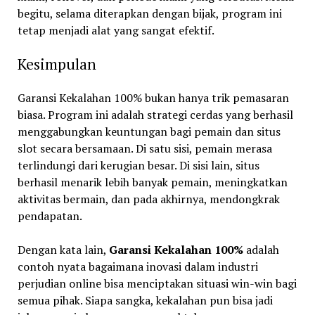
begitu, selama diterapkan dengan bijak, program ini
tetap menjadi alat yang sangat efektif.
Kesimpulan
Garansi Kekalahan 100% bukan hanya trik pemasaran
biasa. Program ini adalah strategi cerdas yang berhasil
menggabungkan keuntungan bagi pemain dan situs
slot secara bersamaan. Di satu sisi, pemain merasa
terlindungi dari kerugian besar. Di sisi lain, situs
berhasil menarik lebih banyak pemain, meningkatkan
aktivitas bermain, dan pada akhirnya, mendongkrak
pendapatan.
Dengan kata lain,
Garansi Kekalahan 100%
adalah
contoh nyata bagaimana inovasi dalam industri
perjudian online bisa menciptakan situasi win-win bagi
semua pihak. Siapa sangka, kekalahan pun bisa jadi