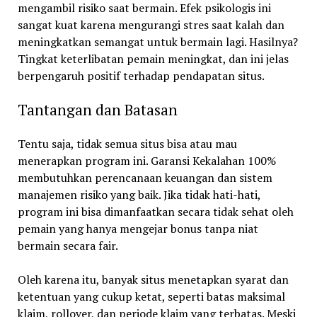
mengambil risiko saat bermain. Efek psikologis ini
sangat kuat karena mengurangi stres saat kalah dan
meningkatkan semangat untuk bermain lagi. Hasilnya?
Tingkat keterlibatan pemain meningkat, dan ini jelas
berpengaruh positif terhadap pendapatan situs.
Tantangan dan Batasan
Tentu saja, tidak semua situs bisa atau mau
menerapkan program ini. Garansi Kekalahan 100%
membutuhkan perencanaan keuangan dan sistem
manajemen risiko yang baik. Jika tidak hati-hati,
program ini bisa dimanfaatkan secara tidak sehat oleh
pemain yang hanya mengejar bonus tanpa niat
bermain secara fair.
Oleh karena itu, banyak situs menetapkan syarat dan
ketentuan yang cukup ketat, seperti batas maksimal
klaim, rollover, dan periode klaim yang terbatas. Meski