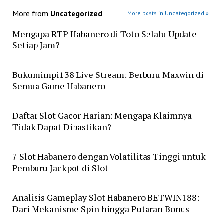
More from
Uncategorized
More posts in Uncategorized »
Mengapa RTP Habanero di Toto Selalu Update
Setiap Jam?
Bukumimpi138 Live Stream: Berburu Maxwin di
Semua Game Habanero
Daftar Slot Gacor Harian: Mengapa Klaimnya
Tidak Dapat Dipastikan?
7 Slot Habanero dengan Volatilitas Tinggi untuk
Pemburu Jackpot di Slot
Analisis Gameplay Slot Habanero BETWIN188:
Dari Mekanisme Spin hingga Putaran Bonus