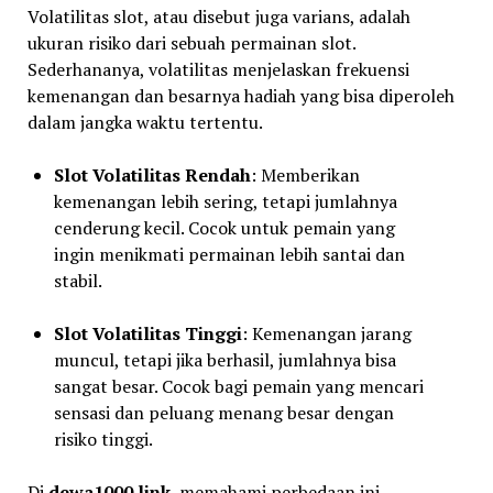
Volatilitas slot, atau disebut juga varians, adalah
ukuran risiko dari sebuah permainan slot.
Sederhananya, volatilitas menjelaskan frekuensi
kemenangan dan besarnya hadiah yang bisa diperoleh
dalam jangka waktu tertentu.
Slot Volatilitas Rendah
: Memberikan
kemenangan lebih sering, tetapi jumlahnya
cenderung kecil. Cocok untuk pemain yang
ingin menikmati permainan lebih santai dan
stabil.
Slot Volatilitas Tinggi
: Kemenangan jarang
muncul, tetapi jika berhasil, jumlahnya bisa
sangat besar. Cocok bagi pemain yang mencari
sensasi dan peluang menang besar dengan
risiko tinggi.
Di
dewa1000 link
, memahami perbedaan ini