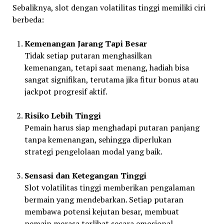
Sebaliknya, slot dengan volatilitas tinggi memiliki ciri
berbeda:
Kemenangan Jarang Tapi Besar
Tidak setiap putaran menghasilkan
kemenangan, tetapi saat menang, hadiah bisa
sangat signifikan, terutama jika fitur bonus atau
jackpot progresif aktif.
Risiko Lebih Tinggi
Pemain harus siap menghadapi putaran panjang
tanpa kemenangan, sehingga diperlukan
strategi pengelolaan modal yang baik.
Sensasi dan Ketegangan Tinggi
Slot volatilitas tinggi memberikan pengalaman
bermain yang mendebarkan. Setiap putaran
membawa potensi kejutan besar, membuat
pemain merasa terlibat secara emosional.