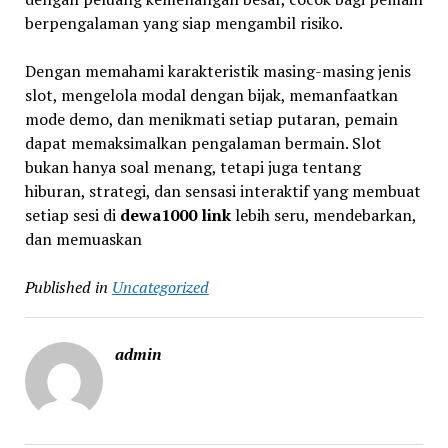
berpengalaman yang siap mengambil risiko.
Dengan memahami karakteristik masing-masing jenis
slot, mengelola modal dengan bijak, memanfaatkan
mode demo, dan menikmati setiap putaran, pemain
dapat memaksimalkan pengalaman bermain. Slot
bukan hanya soal menang, tetapi juga tentang
hiburan, strategi, dan sensasi interaktif yang membuat
setiap sesi di
dewa1000 link
lebih seru, mendebarkan,
dan memuaskan
Published in
Uncategorized
admin