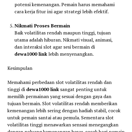
potensi kemenangan. Pemain harus memahami
cara kerja fitur ini agar strategi lebih efektif.
Nikmati Proses Bermain
Baik volatilitas rendah maupun tinggi, tujuan
utama adalah hiburan. Nikmati visual, animasi,
dan interaksi slot agar sesi bermain di
dewa1000 link
lebih menyenangkan.
Kesimpulan
Memahami perbedaan slot volatilitas rendah dan
tinggi di
dewa1000 link
sangat penting untuk
memilih permainan yang sesuai dengan gaya dan
tujuan bermain. Slot volatilitas rendah memberikan
kemenangan lebih sering dengan hadiah stabil, cocok
untuk pemain santai atau pemula. Sementara slot
volatilitas tinggi menawarkan sensasi menegangkan
dengan peluang kemenangan besar, cocok bagi pemain