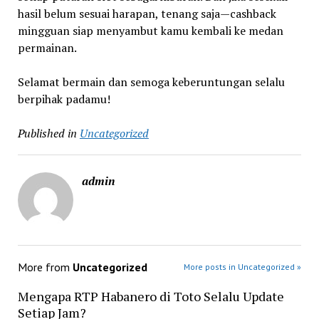
hasil belum sesuai harapan, tenang saja—cashback
mingguan siap menyambut kamu kembali ke medan
permainan.
Selamat bermain dan semoga keberuntungan selalu
berpihak padamu!
Published in
Uncategorized
admin
More from
Uncategorized
More posts in Uncategorized »
Mengapa RTP Habanero di Toto Selalu Update
Setiap Jam?