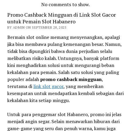
No comments to show.
Promo Cashback Mingguan di Link Slot Gacor
untuk Pemain Slot Habanero
BY ADMIN ON SEPTEMBER 28, 2025
Bermain slot online memang menyenangkan, apalagi
jika bisa membawa pulang kemenangan besar. Namun,
tidak bisa dipungkiri bahwa dunia perjudian selalu
melibatkan risiko kalah. Untungnya, banyak platform
kini menghadirkan solusi untuk mengurangi beban
kekalahan para pemain. Salah satu solusi yang paling
populer adalah
promo cashback mingguan
,
terutama di
link slot gacor
, yang memberikan
kesempatan untuk mendapatkan kembali sebagian dari
kekalahan kita setiap minggu.
Untuk para penggemar slot Habanero, promo ini jelas
menjadi angin segar. Selain menawarkan hiburan dari
game-game yang seru dan penuh warna, kamu juga