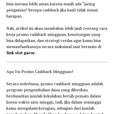
bisa merasa lebih aman karena masih ada “jaring
pengaman” berupa cashback jika hasil tidak sesuai
harapan.
Nah, artikel ini akan membahas lebih jauh tentang cara
kerja promo cashback mingguan, keuntungan yang
bisa didapatkan, dan strategi cerdas agar kamu bisa
memanfaatkannya secara maksimal saat bermain di
link slot gacor
.
Apa Itu Promo Cashback Mingguan?
Secara sederhana, promo cashback mingguan adalah
program pengembalian dana yang diberikan
berdasarkan jumlah kekalahan bersih pemain dalam
kurun waktu satu minggu. Jadi, jika dalam seminggu
kamu mengalami kerugian, sebagian dari jumlah