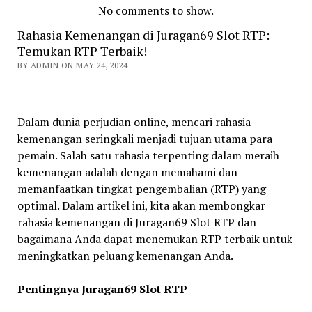
No comments to show.
Rahasia Kemenangan di Juragan69 Slot RTP:
Temukan RTP Terbaik!
BY ADMIN ON MAY 24, 2024
Dalam dunia perjudian online, mencari rahasia
kemenangan seringkali menjadi tujuan utama para
pemain. Salah satu rahasia terpenting dalam meraih
kemenangan adalah dengan memahami dan
memanfaatkan tingkat pengembalian (RTP) yang
optimal. Dalam artikel ini, kita akan membongkar
rahasia kemenangan di Juragan69 Slot RTP dan
bagaimana Anda dapat menemukan RTP terbaik untuk
meningkatkan peluang kemenangan Anda.
Pentingnya Juragan69 Slot RTP