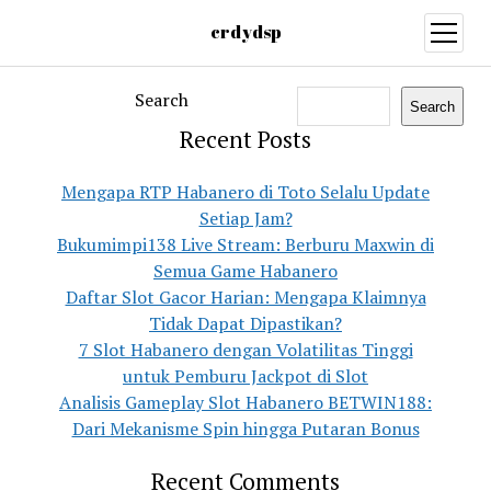
crdydsp
open
menu
Search
Search
Recent Posts
Mengapa RTP Habanero di Toto Selalu Update
Setiap Jam?
Bukumimpi138 Live Stream: Berburu Maxwin di
Semua Game Habanero
Daftar Slot Gacor Harian: Mengapa Klaimnya
Tidak Dapat Dipastikan?
7 Slot Habanero dengan Volatilitas Tinggi
untuk Pemburu Jackpot di Slot
Analisis Gameplay Slot Habanero BETWIN188:
Dari Mekanisme Spin hingga Putaran Bonus
Recent Comments