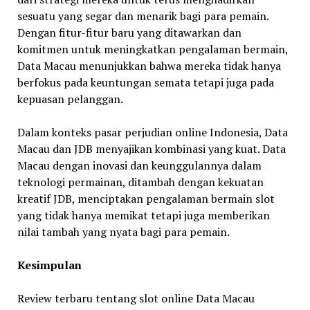
sesuatu yang segar dan menarik bagi para pemain.
Dengan fitur-fitur baru yang ditawarkan dan
komitmen untuk meningkatkan pengalaman bermain,
Data Macau menunjukkan bahwa mereka tidak hanya
berfokus pada keuntungan semata tetapi juga pada
kepuasan pelanggan.
Dalam konteks pasar perjudian online Indonesia, Data
Macau dan JDB menyajikan kombinasi yang kuat. Data
Macau dengan inovasi dan keunggulannya dalam
teknologi permainan, ditambah dengan kekuatan
kreatif JDB, menciptakan pengalaman bermain slot
yang tidak hanya memikat tetapi juga memberikan
nilai tambah yang nyata bagi para pemain.
Kesimpulan
Review terbaru tentang slot online Data Macau