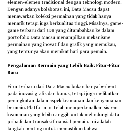
elemen-elemen tradisional dengan teknologi modern.
Dengan adanya kolaborasi ini, Data Macau dapat
menawarkan koleksi permainan yang tidak hanya
menarik tetapi juga berkualitas tinggi. Misalnya, game-
game terbaru dari JDB yang ditambahkan ke dalam
portofolio Data Macau menampilkan mekanisme
permainan yang inovatif dan grafik yang memukau,
yang tentunya akan memikat hati para pemain.
Pengalaman Bermain yang Lebih Baik: Fitur-Fitur
Baru
Fitur terbaru dari Data Macau bukan hanya berhenti
pada inovasi grafis dan bonus, tetapi juga melibatkan
peningkatan dalam aspek keamanan dan kenyamanan
bermain. Platform ini telah memperkenalkan sistem
keamanan yang lebih canggih untuk melindungi data
pribadi dan transaksi finansial pemain. Ini adalah
langkah penting untuk memastikan bahwa