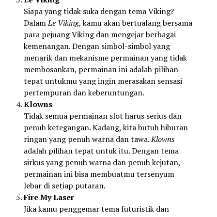
Siapa yang tidak suka dengan tema Viking?
Dalam
Le Viking
, kamu akan bertualang bersama
para pejuang Viking dan mengejar berbagai
kemenangan. Dengan simbol-simbol yang
menarik dan mekanisme permainan yang tidak
membosankan, permainan ini adalah pilihan
tepat untukmu yang ingin merasakan sensasi
pertempuran dan keberuntungan.
Klowns
Tidak semua permainan slot harus serius dan
penuh ketegangan. Kadang, kita butuh hiburan
ringan yang penuh warna dan tawa.
Klowns
adalah pilihan tepat untuk itu. Dengan tema
sirkus yang penuh warna dan penuh kejutan,
permainan ini bisa membuatmu tersenyum
lebar di setiap putaran.
Fire My Laser
Jika kamu penggemar tema futuristik dan