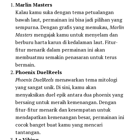
Marlin Masters
Kalau kamu suka dengan tema petualangan
bawah laut, permainan ini bisa jadi pilihan yang
sempurna. Dengan grafis yang memukau,
Marlin
Masters
mengajak kamu untuk menyelam dan
berburu harta karun di kedalaman laut. Fitur-
fitur menarik dalam permainan ini akan
membuatmu semakin penasaran untuk terus
bermain.
Phoenix DuelReels
Phoenix DuelReels
menawarkan tema mitologi
yang sangat unik. Di sini, kamu akan
menyaksikan duel epik antara dua phoenix yang
bersaing untuk meraih kemenangan. Dengan
fitur-fitur menarik dan kesempatan untuk
mendapatkan kemenangan besar, permainan ini
cocok banget buat kamu yang mencari
tantangan.
Le Viking