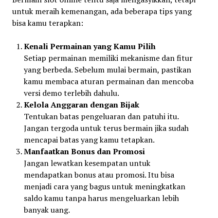
untuk meraih kemenangan, ada beberapa tips yang
bisa kamu terapkan:
Kenali Permainan yang Kamu Pilih
Setiap permainan memiliki mekanisme dan fitur
yang berbeda. Sebelum mulai bermain, pastikan
kamu membaca aturan permainan dan mencoba
versi demo terlebih dahulu.
Kelola Anggaran dengan Bijak
Tentukan batas pengeluaran dan patuhi itu.
Jangan tergoda untuk terus bermain jika sudah
mencapai batas yang kamu tetapkan.
Manfaatkan Bonus dan Promosi
Jangan lewatkan kesempatan untuk
mendapatkan bonus atau promosi. Itu bisa
menjadi cara yang bagus untuk meningkatkan
saldo kamu tanpa harus mengeluarkan lebih
banyak uang.