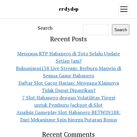
crdydsp
open
menu
Search
Search
Recent Posts
Mengapa RTP Habanero di Toto Selalu Update
Setiap Jam?
Bukumimpi138 Live Stream: Berburu Maxwin di
Semua Game Habanero
Daftar Slot Gacor Harian: Mengapa Klaimnya
Tidak Dapat Dipastikan?
7 Slot Habanero dengan Volatilitas Tinggi
untuk Pemburu Jackpot di Slot
Analisis Gameplay Slot Habanero BETWIN188:
Dari Mekanisme Spin hingga Putaran Bonus
Recent Comments