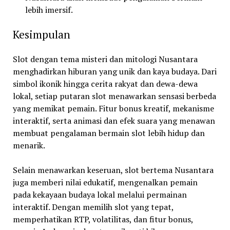
lebih imersif.
Kesimpulan
Slot dengan tema misteri dan mitologi Nusantara
menghadirkan hiburan yang unik dan kaya budaya. Dari
simbol ikonik hingga cerita rakyat dan dewa-dewa
lokal, setiap putaran slot menawarkan sensasi berbeda
yang memikat pemain. Fitur bonus kreatif, mekanisme
interaktif, serta animasi dan efek suara yang menawan
membuat pengalaman bermain slot lebih hidup dan
menarik.
Selain menawarkan keseruan, slot bertema Nusantara
juga memberi nilai edukatif, mengenalkan pemain
pada kekayaan budaya lokal melalui permainan
interaktif. Dengan memilih slot yang tepat,
memperhatikan RTP, volatilitas, dan fitur bonus,