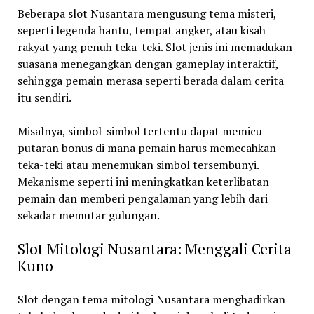
Beberapa slot Nusantara mengusung tema misteri,
seperti legenda hantu, tempat angker, atau kisah
rakyat yang penuh teka-teki. Slot jenis ini memadukan
suasana menegangkan dengan gameplay interaktif,
sehingga pemain merasa seperti berada dalam cerita
itu sendiri.
Misalnya, simbol-simbol tertentu dapat memicu
putaran bonus di mana pemain harus memecahkan
teka-teki atau menemukan simbol tersembunyi.
Mekanisme seperti ini meningkatkan keterlibatan
pemain dan memberi pengalaman yang lebih dari
sekadar memutar gulungan.
Slot Mitologi Nusantara: Menggali Cerita
Kuno
Slot dengan tema mitologi Nusantara menghadirkan