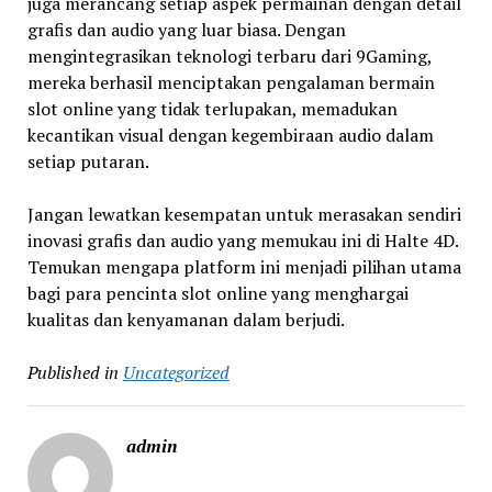
juga merancang setiap aspek permainan dengan detail
grafis dan audio yang luar biasa. Dengan
mengintegrasikan teknologi terbaru dari 9Gaming,
mereka berhasil menciptakan pengalaman bermain
slot online yang tidak terlupakan, memadukan
kecantikan visual dengan kegembiraan audio dalam
setiap putaran.
Jangan lewatkan kesempatan untuk merasakan sendiri
inovasi grafis dan audio yang memukau ini di Halte 4D.
Temukan mengapa platform ini menjadi pilihan utama
bagi para pencinta slot online yang menghargai
kualitas dan kenyamanan dalam berjudi.
Published in
Uncategorized
admin