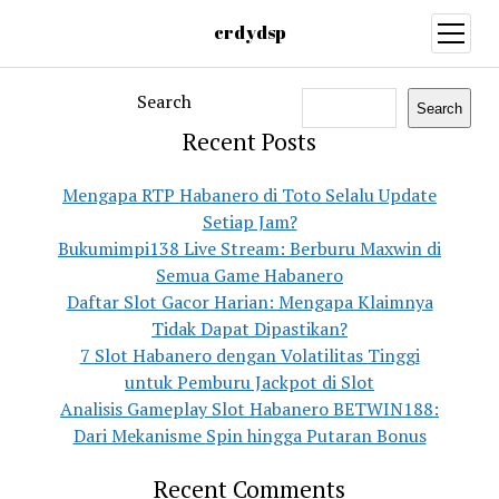
crdydsp
open
menu
Search
Search
Recent Posts
Mengapa RTP Habanero di Toto Selalu Update
Setiap Jam?
Bukumimpi138 Live Stream: Berburu Maxwin di
Semua Game Habanero
Daftar Slot Gacor Harian: Mengapa Klaimnya
Tidak Dapat Dipastikan?
7 Slot Habanero dengan Volatilitas Tinggi
untuk Pemburu Jackpot di Slot
Analisis Gameplay Slot Habanero BETWIN188:
Dari Mekanisme Spin hingga Putaran Bonus
Recent Comments