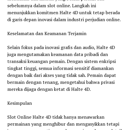
sebelumnya dalam slot online. Langkah ini
menunjukkan komitmen Halte 4D untuk tetap berada
di garis depan inovasi dalam industri perjudian online.
Keselamatan dan Keamanan Terjamin
Selain fokus pada inovasi grafis dan audio, Halte 4D
juga mengutamakan keamanan data pribadi dan
transaksi keuangan pemain. Dengan sistem enkripsi
tingkat tinggi, semua informasi sensitif diamankan
dengan baik dari akses yang tidak sah. Pemain dapat
bermain dengan tenang, mengetahui bahwa privasi
mereka dijaga dengan ketat di Halte 4D.
Kesimpulan
Slot Online Halte 4D tidak hanya menawarkan
permainan yang menghibur dan mengasyikkan tetapi