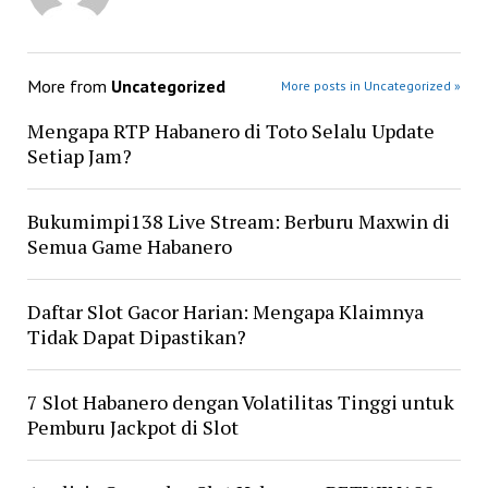
More from
Uncategorized
More posts in Uncategorized »
Mengapa RTP Habanero di Toto Selalu Update
Setiap Jam?
Bukumimpi138 Live Stream: Berburu Maxwin di
Semua Game Habanero
Daftar Slot Gacor Harian: Mengapa Klaimnya
Tidak Dapat Dipastikan?
7 Slot Habanero dengan Volatilitas Tinggi untuk
Pemburu Jackpot di Slot