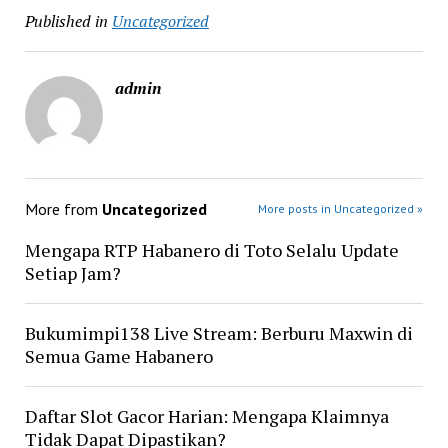
Published in
Uncategorized
admin
More from
Uncategorized
More posts in Uncategorized »
Mengapa RTP Habanero di Toto Selalu Update
Setiap Jam?
Bukumimpi138 Live Stream: Berburu Maxwin di
Semua Game Habanero
Daftar Slot Gacor Harian: Mengapa Klaimnya
Tidak Dapat Dipastikan?