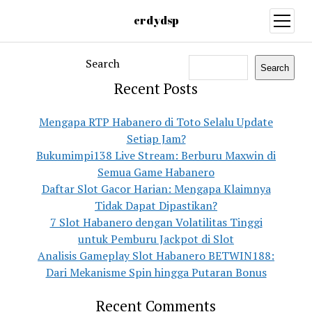
crdydsp
open
menu
Search
Search
Recent Posts
Mengapa RTP Habanero di Toto Selalu Update
Setiap Jam?
Bukumimpi138 Live Stream: Berburu Maxwin di
Semua Game Habanero
Daftar Slot Gacor Harian: Mengapa Klaimnya
Tidak Dapat Dipastikan?
7 Slot Habanero dengan Volatilitas Tinggi
untuk Pemburu Jackpot di Slot
Analisis Gameplay Slot Habanero BETWIN188:
Dari Mekanisme Spin hingga Putaran Bonus
Recent Comments