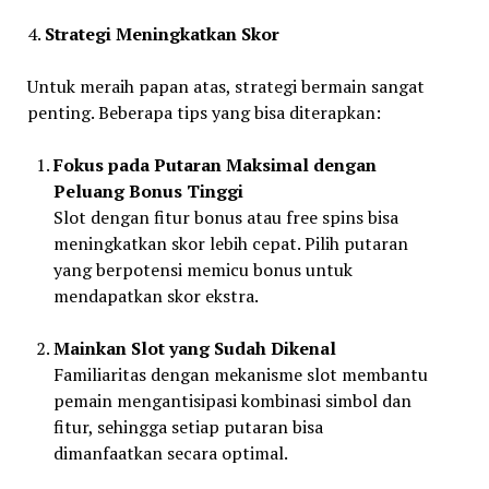
4.
Strategi Meningkatkan Skor
Untuk meraih papan atas, strategi bermain sangat
penting. Beberapa tips yang bisa diterapkan:
Fokus pada Putaran Maksimal dengan
Peluang Bonus Tinggi
Slot dengan fitur bonus atau free spins bisa
meningkatkan skor lebih cepat. Pilih putaran
yang berpotensi memicu bonus untuk
mendapatkan skor ekstra.
Mainkan Slot yang Sudah Dikenal
Familiaritas dengan mekanisme slot membantu
pemain mengantisipasi kombinasi simbol dan
fitur, sehingga setiap putaran bisa
dimanfaatkan secara optimal.