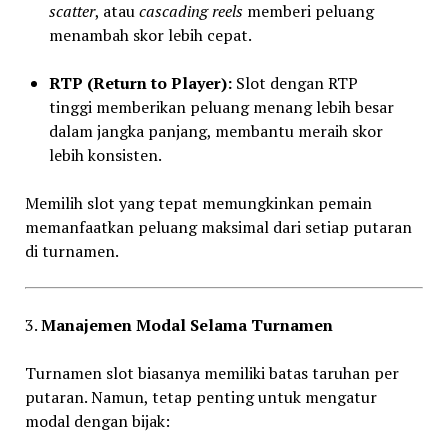
scatter
, atau
cascading reels
memberi peluang
menambah skor lebih cepat.
RTP (Return to Player):
Slot dengan RTP
tinggi memberikan peluang menang lebih besar
dalam jangka panjang, membantu meraih skor
lebih konsisten.
Memilih slot yang tepat memungkinkan pemain
memanfaatkan peluang maksimal dari setiap putaran
di turnamen.
3.
Manajemen Modal Selama Turnamen
Turnamen slot biasanya memiliki batas taruhan per
putaran. Namun, tetap penting untuk mengatur
modal dengan bijak: