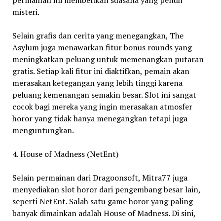
permainan ini memberikan suasana yang penuh
misteri.
Selain grafis dan cerita yang menegangkan, The
Asylum juga menawarkan fitur bonus rounds yang
meningkatkan peluang untuk memenangkan putaran
gratis. Setiap kali fitur ini diaktifkan, pemain akan
merasakan ketegangan yang lebih tinggi karena
peluang kemenangan semakin besar. Slot ini sangat
cocok bagi mereka yang ingin merasakan atmosfer
horor yang tidak hanya menegangkan tetapi juga
menguntungkan.
4. House of Madness (NetEnt)
Selain permainan dari Dragoonsoft, Mitra77 juga
menyediakan slot horor dari pengembang besar lain,
seperti NetEnt. Salah satu game horor yang paling
banyak dimainkan adalah House of Madness. Di sini,