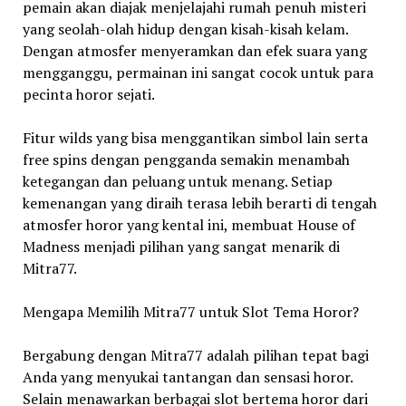
pemain akan diajak menjelajahi rumah penuh misteri
yang seolah-olah hidup dengan kisah-kisah kelam.
Dengan atmosfer menyeramkan dan efek suara yang
mengganggu, permainan ini sangat cocok untuk para
pecinta horor sejati.
Fitur wilds yang bisa menggantikan simbol lain serta
free spins dengan pengganda semakin menambah
ketegangan dan peluang untuk menang. Setiap
kemenangan yang diraih terasa lebih berarti di tengah
atmosfer horor yang kental ini, membuat House of
Madness menjadi pilihan yang sangat menarik di
Mitra77.
Mengapa Memilih Mitra77 untuk Slot Tema Horor?
Bergabung dengan Mitra77 adalah pilihan tepat bagi
Anda yang menyukai tantangan dan sensasi horor.
Selain menawarkan berbagai slot bertema horor dari