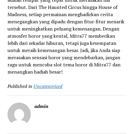
adalah tempat yang tepat untuk merasakan hal
tersebut. Dari The Haunted Circus hingga House of
Madness, setiap permainan menghadirkan cerita
menegangkan yang dipadu dengan fitur-fitur menarik
untuk meningkatkan peluang kemenangan. Dengan
atmosfer horor yang kental, Mitra77 memberikan
lebih dari sekadar hiburan, tetapi juga kesempatan
untuk meraih kemenangan besar. Jadi, jika Anda siap
merasakan sensasi horor yang mendebarkan, jangan
ragu untuk mencoba slot tema horor di Mitra77 dan
menangkan hadiah besar!
Published in
Uncategorized
admin